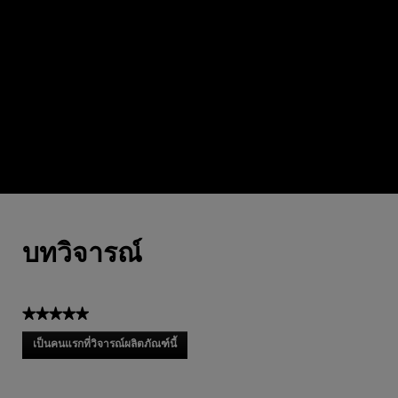
The perfume’s leathery inflections are intensified with
the magnetic facets of patchouli-oakwood
emboisement. A technique inspired by prestigious
spirits craftsmanship. This natural, tailor-made
maceration amplifies the olfactive richness of the
base notes tenfold.
JULIETTE KARAGUEUZOGLOU, PERFUMER
PDP Reviews
บทวิจารณ์
★★★★★
ไม่มี
เป็นคนแรกที่วิจารณ์ผลิตภัณฑ์นี้
ค่า
.
คะแนน
การ
ดำเนิน