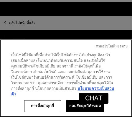
การ
นี้
จะ
เปิด
กลับไปหน้าที่แล้ว
กล่อง
โต้ตอบ
สิทธิพิเศษ
สำหรับสมาชิก
ชำระเงินปลอดภัย
ทําต่อไปโดยไม่ยอมรับ
เว็บไซต์นี้ใช้คุกกี้เพื่อช่วยให้เว็บไซต์ทำงานได้อย่างถูกต้อง นำ
เสนอเนื้อหาและโฆษณาที่ตรงกับความสนใจ และเปิดให้ใช้
จัดส่งฟรีทุกคำ
คุณสมบัติทางโซเชียลมีเดีย นอกจากนี้เรายังใช้คุกกี้เพื่อ
สั่งซื้อ
วิเคราะห์การเข้าชมเว็บไซต์ และอาจแบ่งปันข้อมูลการใช้งาน
บริการห่อของขวัญ
เว็บไซต์กับพาร์ทเนอร์ด้านการวิเคราะห์ โซเชียลมีเดีย และการ
โฆษณาของเรา คุณสามารถจัดการการตั้งค่าคุกกี้ของคุณได้ใน
ไปที่ส่วนล่าง
การตั้งค่าคุกกี้ นโยบายความเป็นส่วนตัว
นโยบายความเป็นส่วน
ตัว
การตั้งค่าคุกกี้
ยอมรับคุกกี้ทั้งหมด
PURCHASE OPTION
฿ - TH (TH)