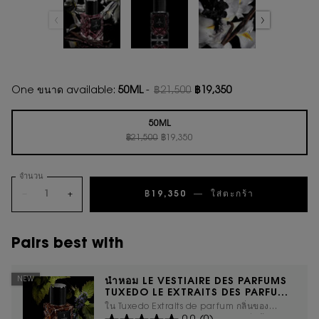
One ขนาด available:
50ML
-
฿21,500
฿19,350
ราคาเก่า
ราคาใหม่
50ML
ราคาเก่า
ราคาใหม่
Selected
, 1 of 1
฿21,500
฿19,350
จำนวน
−
+
฿19,350
―
ใส่ตะกร้า
น้ำหอม LE 
Pairs best with
NEW
น้ำหอม LE VESTIAIRE DES PARFUMS
TUXEDO LE EXTRAITS DES PARFUM
50 ML
ใน Tuxedo Extraits de parfum กลิ่นของ