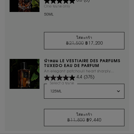
0.0
(0)
Patchouli จะทวีความเข้มและลุ่มลึกยิ่งขึ้น
ราวกับสีดำสนิทที่เป็นเอกลักษณ์ดั้งเดิมของชุดทัก
One ขนาด only
for น้ำหอม LE VESTIAIRE DES PARFUM
ซิโด้
50ML
ใส่ตะกร้า
ราคาเก่า
ราคาใหม่
฿21,500
฿17,200
น้ำหอม LE VESTIAIRE
น้ำหอม LE VESTIAIRE DES PARFUMS
TUXEDO EAU DE PARFUM
An elegant patchouli heart sharply
4.4
(375)
tailored, reveals its earthy, smoky, woody
power.
Select a ขนาด
for น้ำหอม LE VESTIAIRE DES PAR
ใส่ตะกร้า
ราคาเก่า
ราคาใหม่
฿11,800
฿9,440
น้ำหอม LE VESTIAIRE