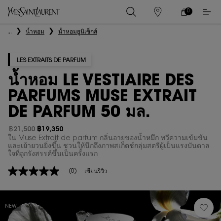
0
0 PRODUCT IN
ร้าน
ตะกร้า
ค้า
ของ
เนื้อหาหลัก
...
น้ำหอม
น้ำหอมยูนิเซ็กส์
ฉัน
LES EXTRAITS DE PARFUM
น้ำหอม LE VESTIAIRE DES
PARFUMS MUSE EXTRAIT
DE PARFUM 50 มล.
฿21,500
฿19,350
ราคาเก่า
ราคาใหม่
ใน Muse Extrait de parfum กลิ่นอายของน้ำหมึก ทวีความเข้มข้น
และเย้ายวนยิ่งขึ้น ชวนให้นึกถึงภาพสเก็ตช์กลุ่มสตรีผู้เป็นแรงบันดาล
ใจที่ถูกรังสรรค์ขึ้นเป็นครั้งแรก
(0)
เขียนรีวิว
ไม่มี
ค่า
คะแนน
ลิงก์
หน้า
NEW
เดียวกัน