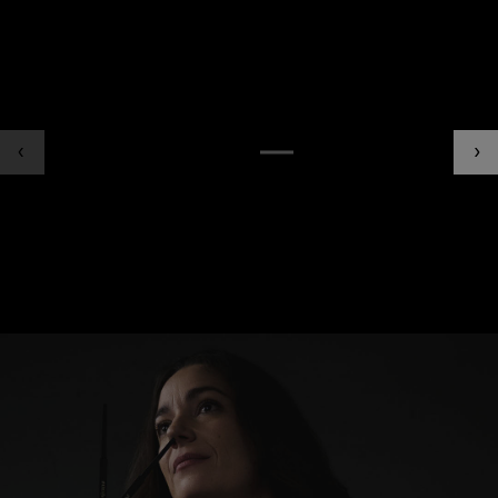
Haute Couture collection.
The 25-year-old “little prince of fashion” has returned, and with
him, his striking muses take over the runway.
ENCAPSULATING THE UNIQUE SCENT OF
OAKWOOD MACERATED
IN THE
SIGNATURE INK ACCORD