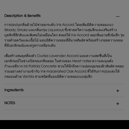
PDP Tabs
Description & Benefits
การบ่มปรุงกลิ่นด้วยไม้ช่วยยกระดับ Ink Accord โดยเพิ่มมิติความหอมแนว
Woody, Smoky และกลิ่นกรุ่น Liquorous ซึ่งช่วยทวีความลุ่มลึกและเสริมสร้าง
บุคลิกที่ลึกลับและพิเศษไม่เหมือนใคร ส่งผลให้ Ink Accord เผยกลิ่นอายที่เข้มลึก รุ่ม
รวยด้วยควันและเนื้อไม้ มอบมิติความหอมที่มีมวลสัมผัส พร้อมสร้างรอยความหอม
ที่มีเอกลักษณ์และหรูหราเหนือระดับ
เพื่อสร้างสมดุลที่ลงตัว Ourika Lavender Accord มอบความสดชื่นที่เป็น
เอกลักษณ์ในช่วงเปิดของกลิ่นหอม ในส่วนของ Heart notes ความละมุนดั่ง
กำมะหยี่จาก Iris Pallida Concrete ชวนให้นึกถึงความอ่อนนุ่มของผิวสัมผัส หลอม
รวมอย่างสง่างามเข้ากับ Ink-macerated Oak Accord ที่ได้รับการปรุงแต่งให้
กลมมนด้วย Vanilla สามชนิดที่มอบมิติความหอมแบบลุ่มลึก
ingredients
NOTES
Video Content 1