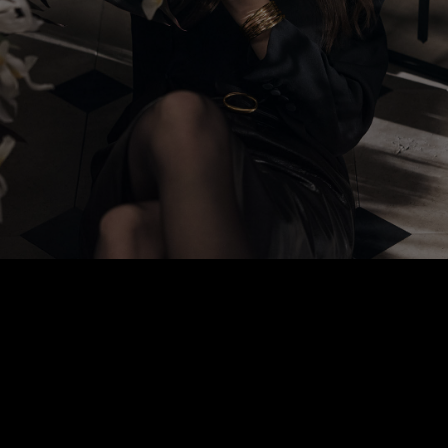
1962
THE FIRST HAUTE COUTURE SHOW
Monday, January 29th, the air crackles with anticipation at 30
bis rue Spontini.
Fashion socialites await a glimpse of Yves Saint Laurent’s first