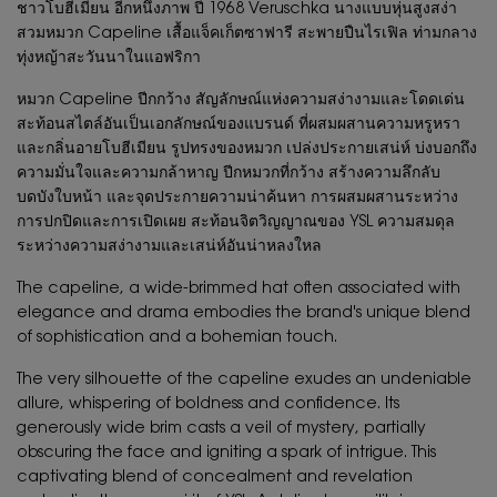
ชาวโบฮีเมียน อีกหนึ่งภาพ ปี 1968 Veruschka นางแบบหุ่นสูงสง่า
สวมหมวก Capeline เสื้อแจ็คเก็ตซาฟารี สะพายปืนไรเฟิล ท่ามกลาง
ทุ่งหญ้าสะวันนาในแอฟริกา
หมวก Capeline ปีกกว้าง สัญลักษณ์แห่งความสง่างามและโดดเด่น
สะท้อนสไตล์อันเป็นเอกลักษณ์ของแบรนด์ ที่ผสมผสานความหรูหรา
และกลิ่นอายโบฮีเมียน รูปทรงของหมวก เปล่งประกายเสน่ห์ บ่งบอกถึง
ความมั่นใจและความกล้าหาญ ปีกหมวกที่กว้าง สร้างความลึกลับ
บดบังใบหน้า และจุดประกายความน่าค้นหา การผสมผสานระหว่าง
การปกปิดและการเปิดเผย สะท้อนจิตวิญญาณของ YSL ความสมดุล
ระหว่างความสง่างามและเสน่ห์อันน่าหลงใหล
The capeline, a wide-brimmed hat often associated with
elegance and drama embodies the brand's unique blend
of sophistication and a bohemian touch.
The very silhouette of the capeline exudes an undeniable
allure, whispering of boldness and confidence. Its
generously wide brim casts a veil of mystery, partially
obscuring the face and igniting a spark of intrigue. This
captivating blend of concealment and revelation