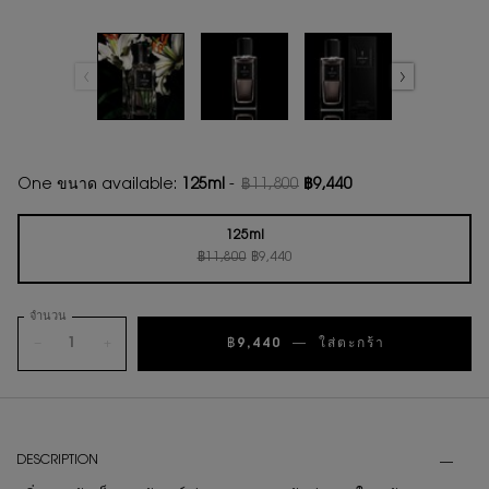
One ขนาด available:
125ml
-
฿11,800
฿9,440
ราคาเก่า
ราคาใหม่
125ml
ราคาเก่า
ราคาใหม่
Selected
, 1 of 1
฿11,800
฿9,440
จำนวน
−
+
฿9,440
―
ใส่ตะกร้า
PDP Tabs
DESCRIPTION