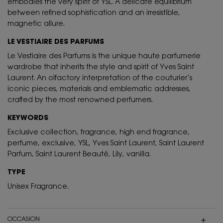
embodies the very spirit of YSL. A delicate equilibrium
between refined sophistication and an irresistible,
magnetic allure.
LE VESTIAIRE DES PARFUMS
Le Vestiaire des Parfums is the unique haute parfumerie
wardrobe that inherits the style and spirit of Yves Saint
Laurent. An olfactory interpretation of the couturier’s
iconic pieces, materials and emblematic addresses,
crafted by the most renowned perfumers.
KEYWORDS
Exclusive collection, fragrance, high end fragrance,
perfume, exclusive, YSL, Yves Saint Laurent, Saint Laurent
Parfum, Saint Laurent Beauté, Lily, vanilla.
TYPE
Unisex Fragrance.
OCCASION