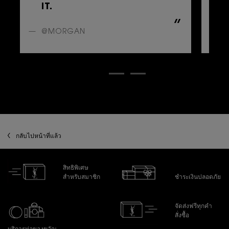
IT.
B
A
@MORGAN
@
zpdp-section-slot-3-Einstein-RecentlyViewed
กลับไปหน้าที่แล้ว
สิทธิพิเศษ
สำหรับสมาชิก
ชำระเงินปลอดภัย
จัดส่งฟรีทุกคำ
สั่งซื้อ