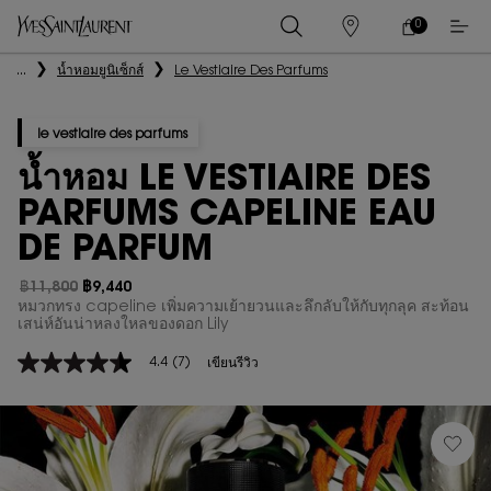
0
0 PRODUCT IN
ร้าน
ตะกร้า
ค้า
ของ
เนื้อหาหลัก
...
น้ำหอมยูนิเซ็กส์
Le Vestiaire Des Parfums
ฉัน
le vestiaire des parfums
น้ำหอม LE VESTIAIRE DES
PARFUMS CAPELINE EAU
DE PARFUM
฿11,800
฿9,440
ราคาเก่า
ราคาใหม่
หมวกทรง capeline เพิ่มความเย้ายวนและลึกลับให้กับทุกลุค สะท้อน
เสน่ห์อันน่าหลงใหลของดอก Lily
4.4
(7)
เขียนรีวิว
4.4
จาก
5
ดาว
ค่า
คะแนน
เฉลี่ย