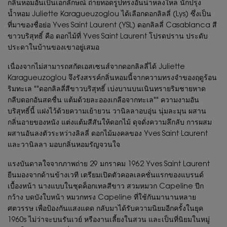
กลิ่นหอมอันเป็นเอกลักษณ์ ถ่ายทอดรูปทรงอันน่าหลงใหล นักปรุง
น้ำหอม Juliette Karagueuzoglou ได้เลือกดอกลิลลี่ (Lys) ซึ่งเป็น
ที่มาของชื่อย่อ Yves Saint Laurent (YSL) ดอกลิลลี่ Casablanca สี
ขาวบริสุทธิ์ คือ ดอกไม้ที่ Yves Saint Laurent โปรดปราน ประดับ
ประดาในบ้านของเขาอยู่เสมอ
เนื่องจากไม่สามารถสกัดเอสเซนส์จากดอกลิลลี่ได้ Juliette
Karagueuzoglou จึงรังสรรค์กลิ่นหอมนี้จากความทรงจำของฤดูร้อน
ริมทะเล ""ดอกลิลลี่สีขาวบริสุทธิ์ เบ่งบานบนเนินทรายริมชายหาด
กลีบดอกอันสดชื่น แต้มด้วยละอองเกลือจากทะเล"" ความงามอัน
บริสุทธิ์นี้ แฝงไว้ด้วยความเย้ายวน วานิลลาอบอุ่น นุ่มละมุน ผสาน
กลิ่นอายของหนัง แต่งแต้มสีสันให้ดอกไม้ ดุจดั่งความลึกลับ การผสม
ผสานอันลงตัวระหว่างลิลลี่ ดอกไม้มงคลของ Yves Saint Laurent
และวานิลลา มอบกลิ่นหอมรัญจวนใจ
แรงบันดาลใจจากภาพถ่าย 29 มกราคม 1962 Yves Saint Laurent
ยืนมองจากด้านข้างเวที เตรียมเปิดตัวคอลเลคชั่นแรกของแบรนด์
เบื้องหน้า นางแบบในชุดค็อกเทลสีขาว สวมหมวก Capeline ปีก
กว้าง บดบังใบหน้า หมวกทรง Capeline ที่ใช้กันมานานหลาย
ศตวรรษ เพื่อป้องกันแสงแดด กลับมาได้รับความนิยมอีกครั้งในยุค
1960s ไม่ว่าจะบนรันเวย์ หรืองานเลี้ยงในสวน และเป็นที่นิยมในหมู่