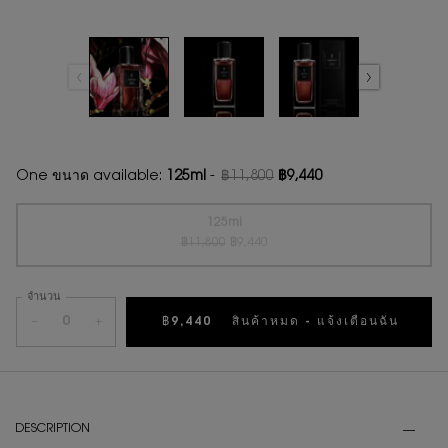
One ขนาด available:
125ml
-
฿11,800
฿9,440
ราคาเก่า
ราคาใหม่
125ml
ราคาเก่า
ราคาใหม่
Selected
สินค้าหมดแล้วค่ะ {0}
, 1 of 1
฿11,800
฿9,440
จำนวน
−
+
฿9,440
สินค้าหมด - แจ้งเตือนฉัน
WHEN 
PDP Tabs
DESCRIPTION