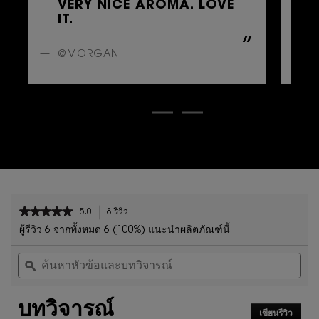
VERY NICE AROMA. LOVE
G
IT.
B
A
@MORGAN
@
PDP Content Tiles Multiple with Title
PDP Reviews
★★★★★
★★★★★
5.0
8 รีวิว
การ
5
ดำเนิน
ผู้รีวิว 6 จากทั้งหมด 6 (100%) แนะนำผลิตภัณฑ์นี้
จาก
การ
ค้นหา
ค้น
5
นี้
หัวข้อ
ϙ
หัวข
ดาว
จะ
และ
และ
นำ
อ่าน
บท
บท
คุณ
รีวิว
บทวิจารณ์
วิจารณ์
วิจา
ไป
สำหรับ
เขียนรีวิว
.