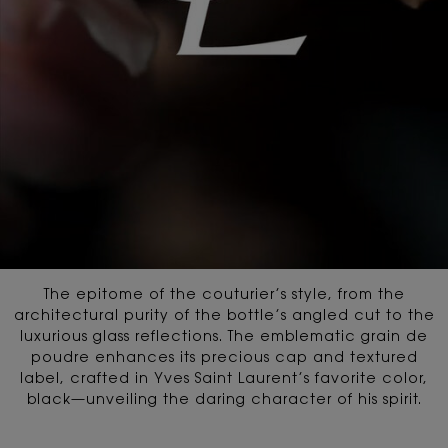
The epitome of the couturier’s style, from the
architectural purity of the bottle’s angled cut
to the
luxurious glass reflections. The emblematic grain de
poudre enhances its precious cap and textured
label,
crafted in Yves Saint Laurent’s favorite color,
black—unveiling the daring character of his spirit.