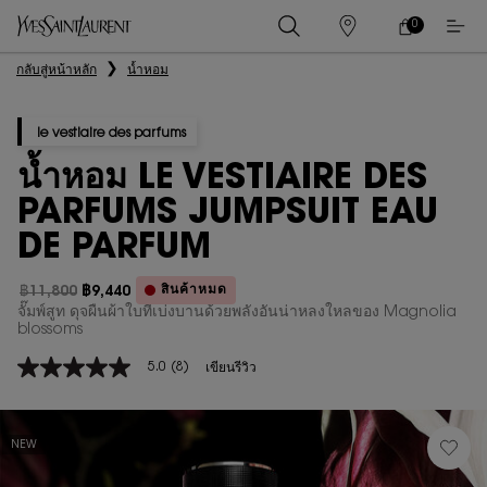
0
0 PRODUCT IN
ร้าน
ตะกร้า
ค้า
ของ
เนื้อหาหลัก
กลับสู่หน้าหลัก
น้ำหอม
ฉัน
le vestiaire des parfums
น้ำหอม LE VESTIAIRE DES
PARFUMS JUMPSUIT EAU
DE PARFUM
สินค้าหมด
฿11,800
฿9,440
ราคาเก่า
ราคาใหม่
จั๊มพ์สูท ดุจผืนผ้าใบที่เบ่งบานด้วยพลังอันน่าหลงใหลของ Magnolia
blossoms
5.0
(8)
เขียนรีวิว
5.0
จาก
5
ดาว
ค่า
NEW
คะแนน
เฉลี่ย