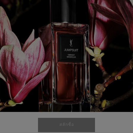
Read
8
Reviews.
ลิงก์
หน้า
เดียวกัน
สลักชื่อ