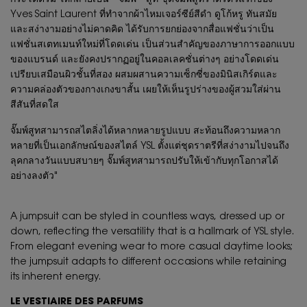
กระโดดร่ม ให้กลายเป็น ""จั๊มพ์"" สูท ชุดจั๊มพ์สูทราตรีตัวแรกของ
Yves Saint Laurent ที่ทำจากผ้าไหมเจอร์ซีย์สีดำ ดูโก้หรู ทันสมัย
และสง่างามอย่างไม่คาดคิด ได้รับการยกย่องจากสื่อแฟชั่นว่าเป็น
แฟชั่นสเตทเมนท์ใหม่ที่โดดเด่น เป็นส่วนสำคัญของภาษาการออกแบบ
ของแบรนด์ และยังคงปรากฏอยู่ในคอลเลคชั่นต่างๆ อย่างโดดเด่น
เปรียบเสมือนผิวชั้นที่สอง ผสมผสานความเซ็กซี่ของมินิสเกิร์ตและ
ความคล่องตัวของกางเกงขาสั้น เผยให้เห็นรูปร่างของผู้สวมใส่ผ่าน
สีสันที่สดใส
จั๊มพ์สูทสามารถสไตลิ่งได้หลากหลายรูปแบบ สะท้อนถึงความหลาก
หลายที่เป็นเอกลักษณ์ของสไตล์ YSL ตั้งแต่ชุดราตรีที่สง่างามไปจนถึง
ลุคกลางวันแบบสบายๆ จั๊มพ์สูทสามารถปรับให้เข้ากับทุกโอกาสได้
อย่างลงตัว"
A jumpsuit can be styled in countless ways, dressed up or
down, reflecting the versatility that is a hallmark of YSL style.
From elegant evening wear to more casual daytime looks;
the jumpsuit adapts to different occasions while retaining
its inherent energy.
LE VESTIAIRE DES PARFUMS