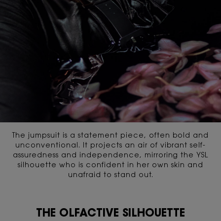
The jumpsuit is a statement piece, often bold and
unconventional. It projects an air of vibrant self-
assuredness and independence, mirroring the YSL
silhouette who is confident in her own skin and
unafraid to stand out.
THE OLFACTIVE SILHOUETTE