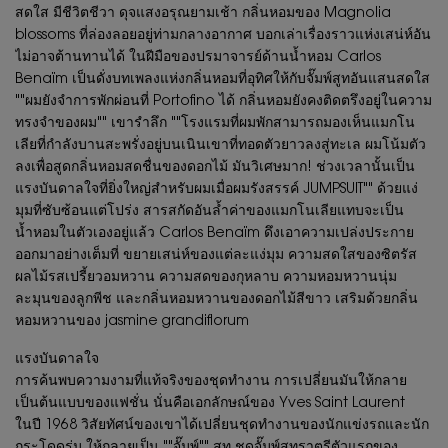
สดใส มีชีวิตชีวา ดุจแสงอรุณยามเช้า กลิ่นหอมของ Magnolia
blossoms ที่ล่องลอยอยู่ท่ามกลางอากาศ บอกเล่าเรื่องราวแห่งเสน่ห์อัน
ไม่อาจต้านทานได้ ในฝีมือของปรมาจารย์ด้านน้ำหอม Carlos
Benaïm เป็นดั่งบทเพลงแห่งกลิ่นหอมที่อุทิศให้กับจั๊มพ์สูทอันแสนสดใส
""ผมยังจำการพักผ่อนที่ Portofino ได้ กลิ่นหอมยังคงติดตรึงอยู่ในความ
ทรงจำของผม"" เขารำลึก ""โรงแรมที่ผมพักสามารถมองเห็นแมกโน
เลียที่กำลังบานสะพรั่งอยู่บนเนินเขาที่ทอดตัวยาวลงสู่ทะเล ผมโน้มตัว
ลงเพื่อสูดกลิ่นหอมสดชื่นของดอกไม้ มันวิเศษมาก! ช่วงเวลานั้นเป็น
แรงบันดาลใจที่ยิ่งใหญ่สำหรับผมเมื่อผมรังสรรค์ JUMPSUIT"" ด้วยแง่
มุมที่ซับซ้อนแต่โปร่ง สารสกัดอันล้ำค่าของแมกโนเลียแทบจะเป็น
น้ำหอมในตัวเองอยู่แล้ว Carlos Benaïm ดึงเอาความเปล่งประกาย
ออกมาอย่างเต็มที่ ขยายเสน่ห์ของแต่ละแง่มุม ความสดใสของซิตรัส
ผลไม้รสเปรี้ยวอมหวาน ความสดของกุหลาบ ความหอมหวานนุ่ม
ละมุนของลูกพีช และกลิ่นหอมหวานของดอกไม้สีขาว เสริมด้วยกลิ่น
หอมหวานของ jasmine grandiflorum
แรงบันดาลใจ
การค้นพบความงามที่แท้จริงของชุดทำงาน การเปลี่ยนมันให้กลาย
เป็นต้นแบบของแฟชั่น นั่นคือเอกลักษณ์ของ Yves Saint Laurent
ในปี 1968 วิสัยทัศน์ของเขาได้เปลี่ยนชุดทำงานของนักแข่งรถและนัก