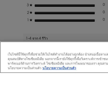
SOIN
ดาว
0
★
3
รี
เล
GLOBAL
D'EXCEPTION
ดาว
0
★
2
รี
เล
ดาว
0
★
1
รี
เล
1–4 จาก 4 รีวิว
เว็บไซต์นี้ใช้คุกกี้เพื่อช่วยให้เว็บไซต์ทำงานได้อย่างถูกต้อง นำเสนอเนื้
★★★
★★★
Cat Lover 18
คุณสมบัติทางโซเชียลมีเดีย นอกจากนี้เรายังใช้คุกกี้เพื่อวิเคราะห์การเข้าช
5
Exc
บทวิจารณ์
1
พาร์ทเนอร์ด้านการวิเคราะห์ โซเชียลมีเดีย และการโฆษณาของเรา คุณสามารถ
จาก
โหวต
0
นโยบายความเป็นส่วนตัว
นโยบายความเป็นส่วนตัว
5
This is
ดาว
disappo
contai
แปลด้วย