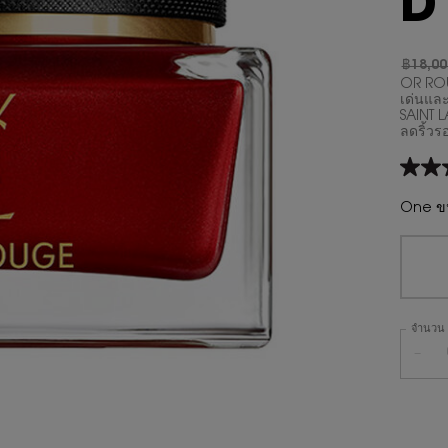
D
฿18,00
ราคาเก่
ราคาให
OR ROU
เด่นแล
SAINT L
ลดริ้วร
5.0
จาก
5
One ขน
ดาว
ค่า
คะแน
เฉลี่ย
Read
4
Revie
จำนวน
ลิงก์
หน้า
−
เดียวกั