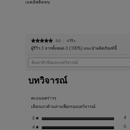
เมคอัพติดทน
PDP Reviews
★★★★★
★★★★★
5.0
4 รีวิว
การ
5
ดำเนิน
ผู้รีวิว 3 จากทั้งหมด 3 (100%) แนะนำผลิตภัณฑ์นี้
จาก
การ
ค้นหา
5
นี้
หัวข้อ
ดาว
จะ
และ
นำ
อ่าน
บท
คุณ
รีวิว
บทวิจารณ์
วิจารณ์
ไป
สำหรับ
ที่
มอย
รีวิว
เจอร์
คะแนนคร่าวๆ
ไร
เซอร์
เลือกแถวด้านล่างเพื่อกรองบทวิจารณ์
OR
ROUGE
ดาว
4
★
5
รี
เล
LA
CREME
ดาว
0
★
4
รี
เล
RICHE