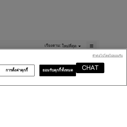
เฉลี่ย
เท่ากับ
5
จาก
5.
≡
เรียงตาม:
ใหม่ที่สุด
เมนู
▼
การ
คลิก
ทําต่อไปโดยไม่ยอมรับ
ปุ่ม
ต่อ
ไป
การตั้งค่าคุกกี้
ยอมรับคุกกี้ทั้งหมด
นี้
จะ
อัปเดต
เนื้อหา
d it works very well for me. I was very
ด้าน
 to improvise to store it in a plastic
ล่าง
xpensive.