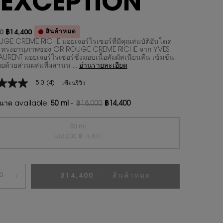
'EXCEPTION
สินค้าหมด
0
฿14,400
า
ม่
GE CREME RICHE มอยเจอร์ไรเซอร์ที่มีคุณสมบัติอันโดด
ะทรงอานุภาพของ OR ROUGE CREME RICHE จาก YVES
AURENT มอยเจอร์ไรเซอร์ซึ่งมอบเนื้อสัมผัสเนียนลื่น เข้มข้น
อยด้วยส่วนผสมที่ผสานน ...
อ่านรายละเอียด
5.0
(4)
เขียนรีวิว
าด available:
50 ml
-
฿18,000
฿14,400
ราคาเก่า
ราคาใหม่
น
50 ml
ราคาเก่า
ราคาใหม่
Selected
สินค้าหมดแล้วค่ะ {0}
, 1 of 1
฿18,000
฿14,400
ws.
฿14,400
―
สินค้าหมด
มอยเจอร์ไรเซอร
+
น