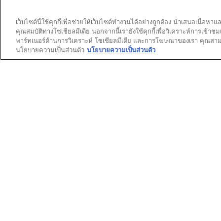
เว็บไซต์นี้ใช้คุกกี้เพื่อช่วยให้เว็บไซต์ทำงานได้อย่างถูกต้อง นำเสนอเนื้
★★★
★★★
Dilmi R
คุณสมบัติทางโซเชียลมีเดีย นอกจากนี้เรายังใช้คุกกี้เพื่อวิเคราะห์การเข้าช
5
Lov
บทวิจารณ์
1
พาร์ทเนอร์ด้านการวิเคราะห์ โซเชียลมีเดีย และการโฆษณาของเรา คุณสามารถ
จาก
โหวต
0
นโยบายความเป็นส่วนตัว
นโยบายความเป็นส่วนตัว
5
I usual
อายุ
18 ถึง 24
ดาว
it’s e
แปลด้วย
แนะนำผ
★★★
★★★
Tasha
5
ver
บทวิจารณ์
1
จาก
โหวต
0
5
I just
ดาว
YEAR?