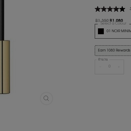
3.7
จาก
5
ราคาเก่า
ราคาใหม่
฿1,350
฿1,080
Select a Colour
fo
ดาว
Variation select
ค่า
01 NOIR MINI
คะแนน
สินค้าหมดแล้วค่ะ 0
เฉลี่ย
Read
86
Earn 1080 Rewards 
Reviews.
ลิงก์
จำนวน
หน้า
เดียวกัน
−
+
อายไลเนอร์ COUTURE EYE LINER - ซูม