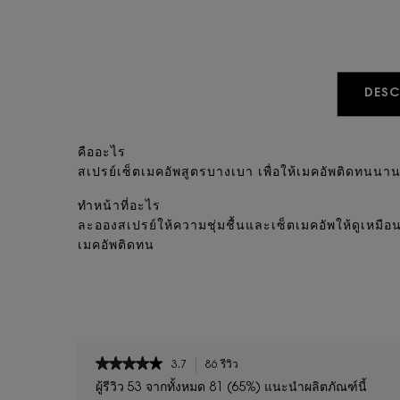
PDP Tabs
DESC
คืออะไร
สเปรย์เซ็ตเมคอัพสูตรบางเบา เพื่อให้เมคอัพติดทนนาน
ทำหน้าที่อะไร
ละอองสเปรย์ให้ความชุ่มชื้นและเซ็ตเมคอัพให้ดูเหมือนเพ
เมคอัพติดทน
PDP Reviews
★★★★★
★★★★★
3.7
86 รีวิว
การ
3.7
ดำเนิน
ผู้รีวิว 53 จากทั้งหมด 81 (65%) แนะนำผลิตภัณฑ์นี้
จาก
การ