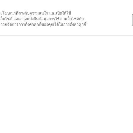
อหาและโฆษณาที่ตรงกับความสนใจ และเปิดให้ใช้
★★
★★
·
3 ปีที่แล้ว
มเว็บไซต์ และอาจแบ่งปันข้อมูลการใช้งานเว็บไซต์กับ
eee
จัดการการตั้งค่าคุกกี้ของคุณได้ในการตั้งค่าคุกกี้
ly use eyeliner pens so this was a first for me but I love the appli
asy to work with and precise. Love it!
 Google
ลิตภัณฑ์นี้
✔
ใช่
โพสต์ครั้งแรกที่ yslbeauty.com.au
★★
★★
·
4 ปีที่แล้ว
y smooth, not makeup tote though.
 wish I could use my loyalty point to purchase a makeup tote. T
?? HOW THE HECK CAN I CONTINUE TO BUY MAKEUP WITH NO TOTE?