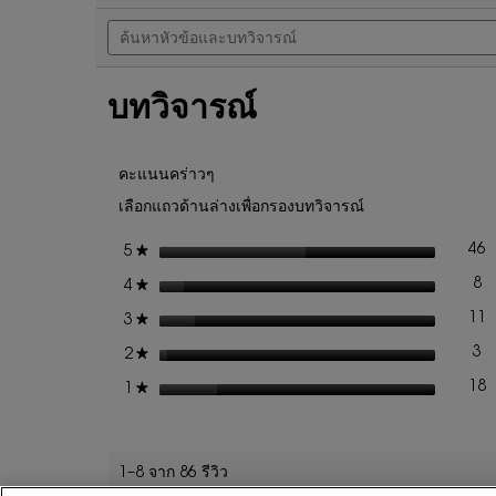
ค้นหา
5
นี้
หัวข้อ
ดาว
จะ
และ
นำ
อ่าน
บท
คุณ
รีวิว
บทวิจารณ์
วิจารณ์
ไป
สำหรับ
ที่
อาย
รีวิว
ไล
คะแนนคร่าวๆ
เนอ
ร์
เลือกแถวด้านล่างเพื่อกรองบทวิจารณ์
COUTURE
EYE
ดาว
46
★
5
ร
เ
LINER
ดาว
8
★
4
รี
เล
ดาว
11
★
3
ร
เ
ดาว
3
★
2
รี
เล
ดาว
18
★
1
ร
เ
1–8 จาก 86 รีวิว