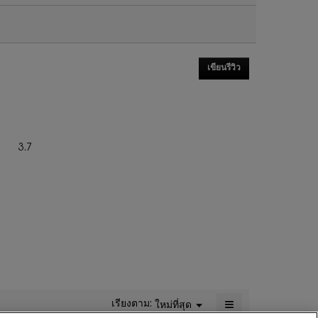
เขียนรีวิว
.
การ
ดำเนิน
การ
นี้
จะ
ภาพ
3.7
เปิด
รวม,
กล่อง
ค่า
โต้ตอบ
คะแนน
เฉลี่ย
เท่ากับ
3.7
จาก
5.
≡
เรียงตาม:
ใหม่ที่สุด
เมนู
▼
การ