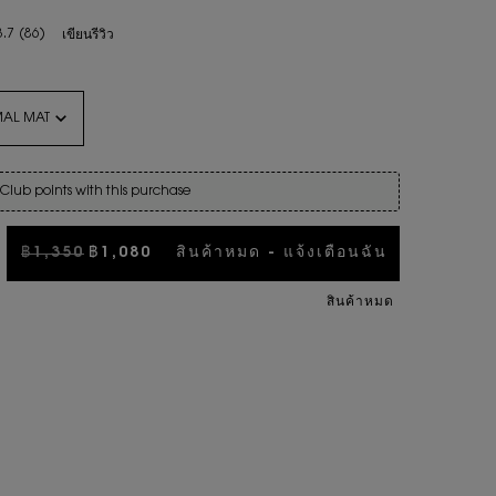
3.7
(86)
เขียนรีวิว
r อายไลเนอร์ COUTURE EYE LINER
MAL MAT
1 NOIR MINIMAL MAT
Club points with this purchase
ราคาเก่า
ราคาใหม่
฿1,350
฿1,080
สินค้าหมด - แจ้งเตือนฉัน
WHEN THE อ
สินค้าหมด