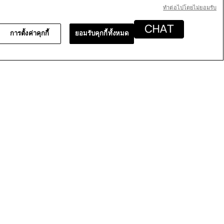
คลิก
ทําต่อไปโดยไม่ยอมรับ
ปุ่ม
ต่อ
ไป
การตั้งค่าคุกกี้
ยอมรับคุกกี้ทั้งหมด
นี้
จะ
อัปเดต
เนื้อหา
cation. It has such a rich colour but
ด้าน
ล่าง
HAT HAS NOT BEEN STOCKED IN OVER A
??.