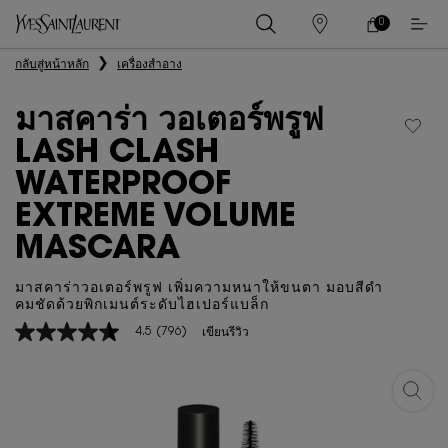
0
0 PRODUCT IN
ร้าน
ตะกร้า
ค้า
ของ
เนื้อหาหลัก
กลับสู่หน้าหลัก
เครื่องสำอาง
ฉัน
มาสคาร่า วอเตอร์พรูฟ
LASH CLASH
WATERPROOF
EXTREME VOLUME
MASCARA
มาสคาร่าวอเตอร์พรูฟ เพิ่มความหนาให้ขนตา มอบสีดำ
คมชัดด้วยพิกเมนต์ระดับไฮเปอร์แบล็ก
4.5
(796)
เขียนรีวิว
4.5
จาก
5
ดาว
มาสคา
ค่า
คะแนน
เฉลี่ย