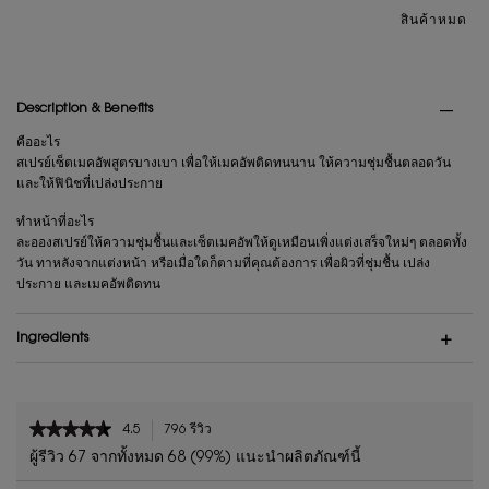
สินค้าหมด
PDP Tabs
Description & Benefits
คืออะไร
สเปรย์เซ็ตเมคอัพสูตรบางเบา เพื่อให้เมคอัพติดทนนาน ให้ความชุ่มชื้นตลอดวัน
และให้ฟินิชที่เปล่งประกาย
ทำหน้าที่อะไร
ละอองสเปรย์ให้ความชุ่มชื้นและเซ็ตเมคอัพให้ดูเหมือนเพิ่งแต่งเสร็จใหม่ๆ ตลอดทั้ง
วัน ทาหลังจากแต่งหน้า หรือเมื่อใดก็ตามที่คุณต้องการ เพื่อผิวที่ชุ่มชื้น เปล่ง
ประกาย และเมคอัพติดทน
Ingredients
PDP Reviews
★★★★★
★★★★★
4.5
796 รีวิว
การ
4.5
ดำเนิน
ผู้รีวิว 67 จากทั้งหมด 68 (99%) แนะนำผลิตภัณฑ์นี้
จาก
การ