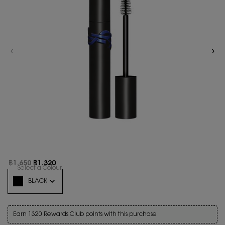
Read
796
Reviews.
ลิงก์
หน้า
เดียวกัน
ราคาเก่า
ราคาใหม่
฿1,650
฿1,320
Select a Colour
for มาสคาร่า วอเตอร์พรูฟ LASH CLASH WATERPROOF E
Variation select
BLACK
สินค้าหมดแล้วค่ะ BLACK
Earn 1320 Rewards Club points with this purchase