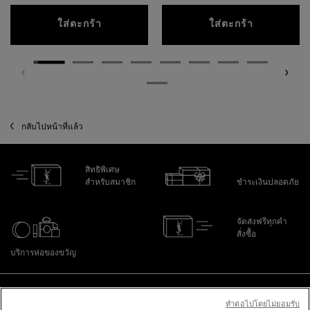
ลิปสติก YSL LOVESHINE CANDY GLAZE
คุชชั่น T
ใส่ตะกร้า
ใส่ตะกร้า
PDP Content Tile 2
กลับไปหน้าที่แล้ว
สิทธิพิเศษ
สำหรับสมาชิก
ชำระเงินปลอดภัย
จัดส่งฟรีทุกคำ
สั่งซื้อ
บริการห่อของขวัญ
ไปที่ส่วนล่าง
ทําต่อไปโดยไม่ยอมรับ