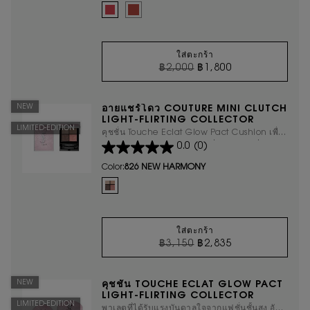
Select a colour
for ลิปสติก THE INKS VINYL CREAM LI
Selected
445 RING ME PINK color for ลิปสติก THE INKS VINYL
Selected
610 Nude Champion color for ลิปสติก THE INK
ใส่ตะกร้า
ราคาเก่า
ราคาใหม่
฿2,000
฿1,800
ลิปสติก THE INKS VI
NEW
อายแชร์โดว COUTURE MINI CLUTCH
LIGHT-FLIRTING COLLECTOR
LIMITED-EDITION
คุชชั่น Touche Eclat Glow Pact Cushion เพื่อ
0.0
(0)
ผิวกระจ่างใส พวงแก้มเปล่งปลั่ง และสีผิวที่ดูสว่าง
ขึ้น
Color:
826 NEW HARMONY
One colour available
Selected
826 NEW HARMONY color for อายแชร์โดว COUTURE M
ใส่ตะกร้า
ราคาเก่า
ราคาใหม่
฿3,150
฿2,835
อายแชร์โดว COUTURE
NEW
คุชชั่น TOUCHE ECLAT GLOW PACT
LIGHT-FLIRTING COLLECTOR
LIMITED-EDITION
พาเลตที่ได้รับแรงบันดาลใจจากแฟชั่นชั้นสูง อัด