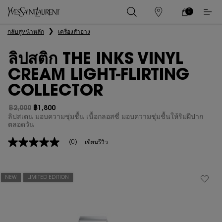
0
0 PRODUCT IN
ร้าน
ตะกร้า
ค้า
ของ
เนื้อหาหลัก
กลับสู่หน้าหลัก
เครื่องสำอาง
ฉัน
ลิปสติก THE INKS VINYL
CREAM LIGHT-FLIRTING
COLLECTOR
฿2,000
฿1,800
ราคาเก่า
ราคาใหม่
ลิปสเตน มอบความชุ่มชื้น เนื้อกลอสซี่ มอบความชุ่มชื้นให้ริมฝีปาก
ตลอดวัน
(0)
เขียนรีวิว
ไม่มี
ค่า
คะแนน
ลิงก์
หน้า
NEW
LIMITED EDITION
เดียวกัน