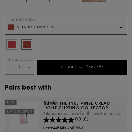
Select a Colour
for ลิปสติก THE INKS VINYL CREAM LIGHT-FLIRTING COLL
Variation select
610 NUDE CHAMPION
Selected
445 RING ME PINK, 1 of 2
Selected
610 Nude Champion, 2 of 2
จำนวน
−
+
฿1,800
―
ใส่ตะกร้า
ลิปสติก THE
Pairs best with
NEW
ลิปสติก THE INKS VINYL CREAM
LIGHT-FLIRTING COLLECTOR
LIMITED-EDITION
ลิปสเตน มอบความชุ่มชื้น เนื้อกลอสซี่ มอบความ
0.0
(0)
ชุ่มชื้นให้ริมฝีปากตลอดวัน
Color:
445 RING ME PINK