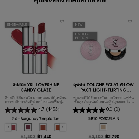
คุณจะหลงรักผลิตภัณฑ์นี้
ENGRAVABLE
NEW
LIMITED-
EDITION
ลิปสติก YSL LOVESHINE
คุชชั่น TOUCHE ECLAT GLOW
CANDY GLAZE
PACT LIGHT-FLIRTING
COLLECTOR
ลิปสติกสีสันสดใส มอบคุณสมบัติเหมือน
พาเลตที่ได้รับแรงบันดาลใจจากแฟชั่น
การทาลิปบาล์มที่ช่วยบำรุงและฟื้นฟูริม
ชั้นสูง อัดแน่นด้วยเฉดสีสวยสะกดใจที่
ฝีปาก
ยากจะต้านทาน เอกสิทธิ์เฉพาะเท
4.7
(4453)
0.0
(0)
ศกาลกิซี (Qixi) ปี 2026 นี้เท่านั้น
สี:
6 - Burgundy Temptation
สี:
B10 PORCELAIN
Select a colour
for ลิปสติก YSL LOVESHINE CANDY GLAZE
One colour available
hy Glow Plumper color for ลิปสติก YSL LOVESHINE CANDY GLAZE, 1 of 16
elected
 - Nude Pleasure color for ลิปสติก YSL LOVESHINE CANDY GLAZE, 2 of 16
Selected
5 - Pink Satisfaction color for ลิปสติก YSL LOVESHINE CANDY GLAZE, 3 of
Selected
6 - Burgundy Temptation color for ลิปสติก YSL LOVESHINE CAND
Selected
The product variation is out of stock, 7 - Beige Bliss 
Selected
The product variation is out of stock, 8 - Chi
Selected
The product variation is out of stock
Selected
The product variation is out
Selected
B10 PORCELAIN colo
Selected
The product variatio
Selected
12 - Coral 
Se
13
ราคาเก่า
฿1,800
ราคาใหม่
฿1,440
ราคาเก่า
฿3,100
ราคาใหม่
฿2,790