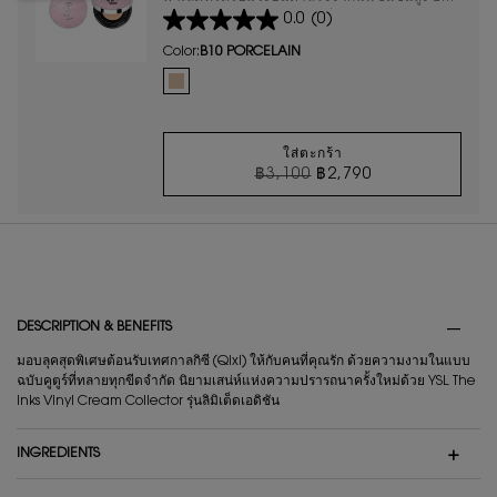
0.0
(0)
แน่นด้วยเฉดสีสวยสะกดใจที่ยากจะต้านทาน
เอกสิทธิ์เฉพาะเทศกาลกิซี (Qixi) ปี 2026 นี้
Color:
B10 PORCELAIN
เท่านั้น
One colour available
Selected
B10 PORCELAIN color for คุชชั่น TOUCHE ECLAT GLO
ใส่ตะกร้า
ราคาเก่า
ราคาใหม่
฿3,100
฿2,790
คุชชั่น TOUCHE ECL
PDP Tabs
DESCRIPTION & BENEFITS
มอบลุคสุดพิเศษต้อนรับเทศกาลกิซี (Qixi) ให้กับคนที่คุณรัก ด้วยความงามในแบบ
ฉบับคูตูร์ที่ทลายทุกขีดจำกัด นิยามเสน่ห์แห่งความปรารถนาครั้งใหม่ด้วย YSL The
Inks Vinyl Cream Collector รุ่นลิมิเต็ดเอดิชัน
INGREDIENTS