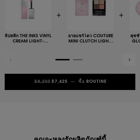
ลิปสติก THE INKS VINYL
อายแชร์โดว COUTURE
คุชช
CREAM LIGHT-
MINI CLUTCH LIGHT-
GLO
FLIRTING COLLECTOR
FLIRTING COLLECTOR
FLI
ราคาเก่า
ราคาใหม่
฿8,250
฿7,425
―
ซื้อ ROUTINE
NULL
PDP You May Also Like