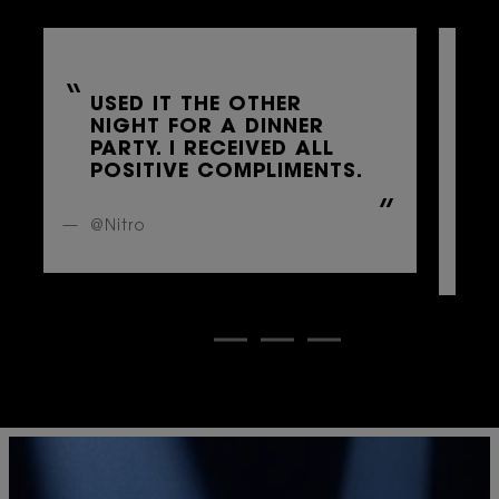
USED IT THE OTHER
I
NIGHT FOR A DINNER
PARTY. I RECEIVED ALL
F
POSITIVE COMPLIMENTS.
G
D
@Nitro
@