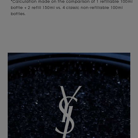
*Calculation made on the comparison of 1 refillable 100ml
bottle
+ 2 refill 150ml vs. 4 classic non-refillable 100ml
bottles.
<span class=""> H O W &nbsp;T O &nbsp;R E F I L L &nbsp;Y O U R &nbsp;<br cla