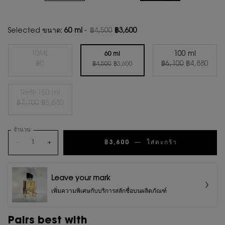
Selected ขนาด:
60 ml
-
฿4,500
฿3,600
ราคาเก่า
ราคาใหม่
10ML
100 ml
60 ml
ราคาเก่า
ราคาใหม่
ราคาเก่า
ราคาใหม่
Selected
สินค้าหมดแล้วค่ะ {0}
, 1 of 4
Selected
, 3 of 4
฿0
฿6,100
฿4,880
Selected
, 2 of 4
฿4,500
฿3,600
Refill 150 ml
ราคาเก่า
ราคาใหม่
Selected
สินค้าหมดแล้วค่ะ {0}
, 4 of 4
฿7,100
฿5,680
จำนวน
−
+
฿3,600
―
ใส่ตะกร้า
Y MEN EDP 
Leave your mark
เพิ่มความพิเศษกับบริการสลักชื่อบนผลิตภัณฑ์
Pairs best with