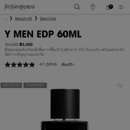
0
0 PRODUCT IN
ร้าน
ตะกร้า
ค้า
ของ
เนื้อหาหลัก
...
Beauty Kit
Step One
ฉัน
Y MEN EDP 60ML
฿4,500
฿3,600
ราคาเก่า
ราคาใหม่
ที่สุดแห่งผลิตภัณฑ์เพื่อการฟื้นบำรุงผิวจาก YSL Beauty พร้อมตรงเข้า
จัดการสัญญาณแห่งวัย
4.7
(5094)
เขียนรีวิว
4.7
จาก
5
ดาว
ค่า
BEST SELLER
ENGRAVABLE
คะแนน
เฉลี่ย
Read
5094
Reviews.
ลิงก์
หน้า
เดียวกัน