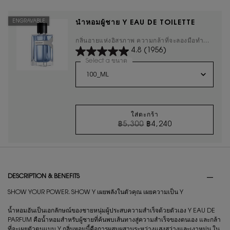
ENGRAVABLE
นํ้าหอมผู้ชาย Y EAU DE TOILETTE
กลิ่นอายแห่งอิสรภาพ ความกล้าที่จะลองมือทำ
4.8
(1956)
และความสำเร็จ
Select a ขนาด
for นํ้าหอมผู้ชาย Y EAU DE TOILETTE
ใส่ตะกร้า
ราคาเก่า
ราคาใหม่
฿5,300
฿4,240
นํ้าหอมผู้ชาย Y EAU D
PDP Tabs
DESCRIPTION & BENEFITS
SHOW YOUR POWER. SHOW Y เผยพลังในตัวคุณ เผยความเป็น Y
น้ำหอมอันเป็นเอกลักษณ์ของชายหนุ่มผู้ประสบความสำเร็จด้วยตัวเอง Y EAU DE
PARFUM คือน้ำหอมสำหรับผู้ชายที่ค้นพบเส้นทางสู่ความสำเร็จของตนเอง และกล้า
ที่จะเผยตัวตนแบบ Y กลิ่นหอมนี้คือการผสมผสานระหว่างแสงสว่างและเงาหม่น ใน