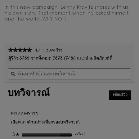
In this new campaign, Lenny Kravitz shares with us
his own story. That moment when he asked himself
and the world: WHY NOT?
PDP Reviews
★★★★★
★★★★★
4.7
5094 รีวิว
การ
4.7
ดำเนิน
ผู้รีวิว 3456 จากทั้งหมด 3693 (94%) แนะนำผลิตภัณฑ์นี้
จาก
การ
ค้นหา
ค้น
5
นี้
หัวข้อ
ϙ
หัวข
ดาว
จะ
และ
และ
นำ
อ่าน
บท
บท
คุณ
รีวิว
บทวิจารณ์
วิจารณ์
วิจา
ไป
สำหรับ
เขียนรีวิว
.
ที่
นํ้า
การ
รีวิว
หอม
ดำเนิน
การ
ผู้ชาย
คะแนนคร่าวๆ
Y
นี้
เลือกแถวด้านล่างเพื่อกรองบทวิจารณ์
EAU
จะ
DE
เปิด
PARFUM
ดาว
3931
★
5
รีวิว 3931 ที่มี 5 ดาว
เลือกเพื่อกรองบทวิจารณ์ที่มี
กล่อง