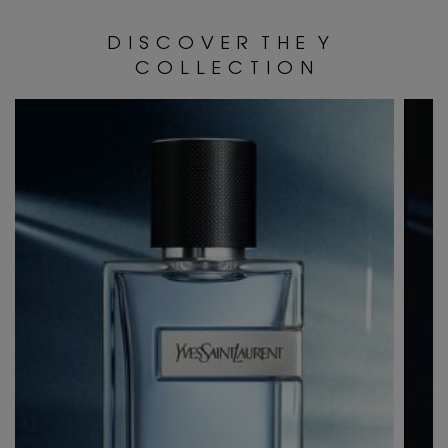
D I S C O V E R T H E Y
C O L L E C T I O N