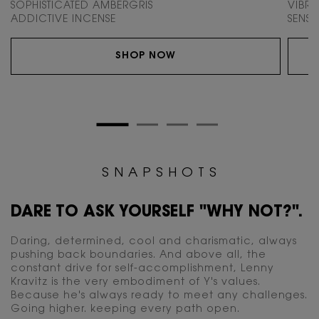
SOPHISTICATED AMBERGRIS
VIBR
ADDICTIVE INCENSE
SENS
SHOP NOW
PDP Routine Section for WW-50194YSL
<span class="c-section__description h-text-size-18 h-text-uppercase">S N A P 
S N A P S H O T S
DARE TO ASK YOURSELF "WHY NOT?".
Daring, determined, cool and charismatic, always
pushing back boundaries. And above all, the
constant drive for self-accomplishment, Lenny
Kravitz is the very embodiment of Y's values.
Because he's always ready to meet any challenges.
Going higher. keeping every path open.