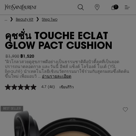
0
0 PRODUCT IN
ร้าน
ตะกร้า
ค้า
ของ
เนื้อหาหลัก
...
Beauty Kit
Step Two
ฉัน
คุชชั่น TOUCHE ECLAT
GLOW PACT CUSHION
฿1,900
฿1,520
ราคาเก่า
ราคาใหม่
"ผิวโกลวสวยดูสุขภาพดีอย่างเป็นธรรมชาติคือบิวตี้ลุคที่เป็นยอด
ปรารถนาตลอดกาล และวันนี้ อีฟส์ แซ็งต์ โลร็องต์ โบเต้ (YSL
Beauté) นำเทคโนโลยีเชิงนวัตกรรมมาใช้ร่วมกับสูตรผสมซึ่งคิดค้น
ขึ้นใหม่ เพื่อมอบวิ ...
อ่านรายละเอียด
4.7
(46)
เขียนรีวิว
4.7
จาก
5
ดาว
ค่า
BEST SELLER
คะแนน
เฉลี่ย
Read
46
Reviews.