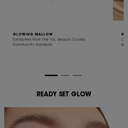
GLOWING MALLOW
MO
Extracted from the YSL beauty Ourika
Com
Community Gardens.
ski
READY SET GLOW
PDP Routine Section
READY SET GLOW