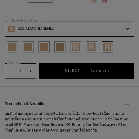
Select a Colour
for คุชชั่น TOUCHE ECLAT GLOW PACT CUSHION
Variation select
B30 ALMOND REFILL
Selected
B10 Porcelain, 1 of 7
Selected
B20 Ivory, 2 of 7
Selected
B30 Almond, 3 of 7
Selected
B25 Beige, 4 of 7
Selected
B10 PORCELAIN REFILL, 5 of 7
Selected
B20 IVORY REFILL, 6 of 7
Selected
B30 ALMOND REFILL,
จำนวน
−
+
฿1,520
―
ใส่ตะกร้า
คุชชั่น TO
PDP Tabs
Description & Benefits
เผยผิวสวยสมบูรณ์แบบด้วยคุชชั่น Touche Éclat Glow-Pact เนื้อบางเบาแต่
ปกปิดขั้นสุด พร้อมมอบประกายผิวโกลว์สุขภาพดี ยาวนานกว่า 12 ชั่วโมง ค้นพบ
เฉดสี #B10 Porcelain สียอดนิยมจาก YSL Beauty ในตลับดีไซน์หรูหรา สีโรส
โกลด์และลายหินอ่อน สะท้อนความปรารถนาอันไร้ขีดจำกัด