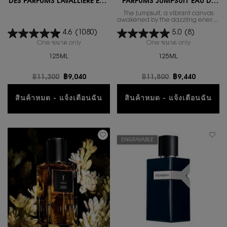
DES PARFUMS LAVALLIÈRE EAU
PARFUMS JUMPSUIT EAU DE
DE PARFUM
PARFUM
The jumpsuit, a vibrant canvas
awakened by the dazzling energy
4.6
(1080)
5.0
(8)
One ขนาด only
for น้ำหอมยูนิเซ็กส์ LE VESTIAIRE DES PARFUMS LA
One ขนาด only
for น้ำหอม 
125ML
125ML
ราคาเก่า
฿11,300
ราคาใหม่
฿9,040
ราคาเก่า
฿11,800
ราคาใหม่
฿9,440
สินค้าหมด - แจ้งเตือนฉัน
สินค้าหมด - แจ้งเตือนฉัน
WHEN THE น้ำหอมยูนิเซ็กส์ LE VESTIAIRE DE
WHEN THE น้ำห
ENGRAVABLE