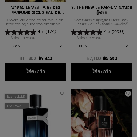
น้ำหอม LE VESTIAIRE DES
Y, THE NEW LE PARFUM น้ำหอม
PARFUMS GOLD EAU DE
ผู้ชาย
PARFUM
Gold’s radiance captured in an
น้ำหอมสำหรับผู้ชายที่คงความหอม
intoxicating tuberose amplified by
ยาวนาน เข้มข้น ล้ำสมัย และเซ็กซี่
ylang-ylang and jasmine sambac.​
4.7
(194)
4.8
(2930)
Select a ขนาด
for น้ำหอม LE VESTIAIRE DES PARFUMS GOLD EAU DE PAR
Select a ขนาด
for Y, THE NEW LE P
ราคาเก่า
฿11,800
ราคาใหม่
฿9,440
ราคาเก่า
฿7,100
ราคาใหม่
฿5,680
น้ำหอม LE VESTIAIRE DES PARFUMS GO
Y, THE NEW
ใส่ตะกร้า
ใส่ตะกร้า
BEST SELLER
ENGRAVABLE