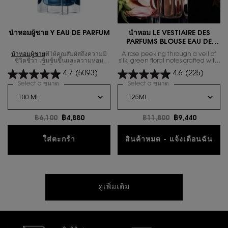
นํ้าหอมผู้ชาย Y EAU DE PARFUM
น้ำหอม LE VESTIAIRE DES
PARFUMS BLOUSE EAU DE
PARFUM
น้ำหอมผู้ชาย
ที่ให้คุณสัมผัสถึงความมี
A rose peeking through a veil of
ชีวิตชีวา เข้มข้นขึ้นและความหอม
silk, green floral notes crafted with
ลึกลับกว่าเดิม
undeniable impertinence.​
4.7
(5093)
4.6
(225)
Select a ขนาด
for นํ้าหอมผู้ชาย Y EAU DE PARFUM
Select a ขนาด
for น้ำหอม LE VEST
ราคาเก่า
฿6,100
ราคาใหม่
฿4,880
ราคาเก่า
฿11,800
ราคาใหม่
฿9,440
นํ้าหอมผู้ชาย Y EAU DE PARFUM
ใส่ตะกร้า
สินค้าหมด - แจ้งเตือนฉัน
WHEN THE น้ำห
ดูเพิ่มเติม