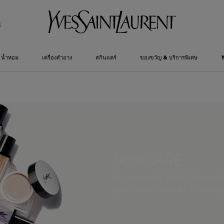
์
น้ำหอม
เครื่องสำอาง
สกินแคร์
ของขวัญ & บริการพิเศษ
SKINCARE
สกินแคร์จาก YSL BEAUTY เพื่อตอบโจ
ดูแลความร่วงโรยของผิว ให้กลับมาดูมี