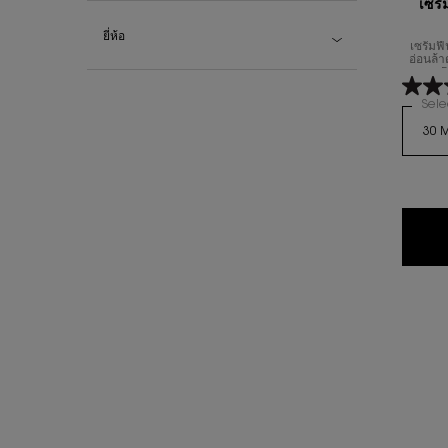
เซร
ยี่ห้อ
เซรั่มฟ
อ่อนล้
F
Sele