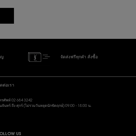
ัญ
จัดส่งฟรีทุกคำ
สั่งซื้อ
ิดต่อเรา
ทรศัพท์ 02 684 3242
ันจันทร์ ถึง ศุกร์ (ไม่รวมวันหยุดนักขัตฤกษ์) 09:00 - 18:00 น.
งอีเมล:
slbeauty.cs@loreal.com
OLLOW US