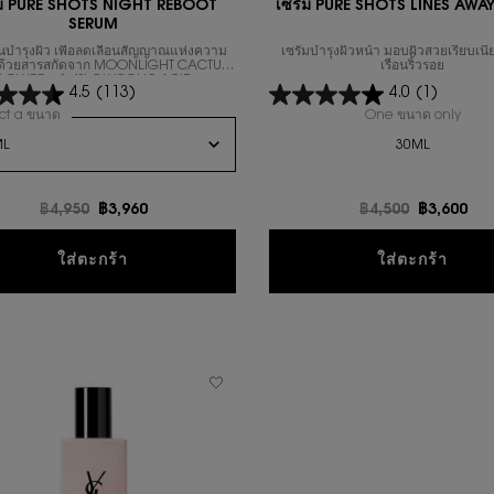
ั่ม PURE SHOTS NIGHT REBOOT
เซรั่ม PURE SHOTS LINES AWA
SERUM
ื้นบำรุงผิว เพื่อลดเลือนสัญญาณแห่งความ
เซรั่มบำรุงผิวหน้า มอบผิวสวยเรียบเ
าด้วยสารสกัดจาก MOONLIGHT CACTUS
เรือนริ้วรอย
LOWER + 3.4% GLYCOLIC ACID
4.5
(113)
4.0
(1)
ct a ขนาด
for เซรั่ม PURE SHOTS NIGHT REBOOT SERUM
One ขนาด only
for เ
30ML
ราคาเก่า
฿4,950
ราคาใหม่
฿3,960
ราคาเก่า
฿4,500
ราคาใหม่
฿3,600
เซรั่ม PURE SHOTS NIGHT REBOOT SERUM
เซรั่
ใส่ตะกร้า
ใส่ตะกร้า