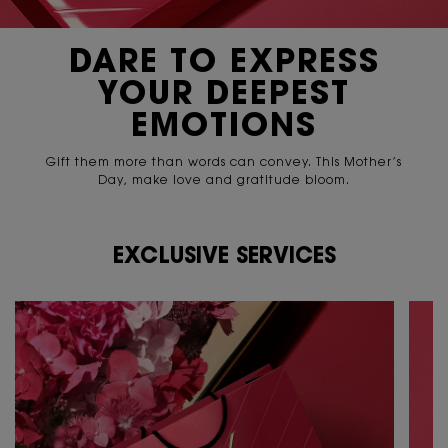
DARE TO EXPRESS
YOUR
DEEPEST
EMOTIONS
Gift them more than words can convey. This Mother’s
Day,
make love and gratitude bloom.
EXCLUSIVE SERVICES
PDP Content Tile 2