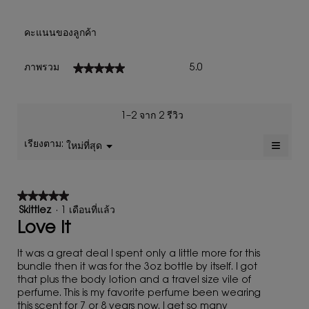
คะแนนของลูกค้า
ภาพ
★★★★★
★★★★★
ภาพรวม
5.0
รวม,
ค่า
คะแนน
เฉลี่ย
1–2 จาก 2 รีวิว
เท่ากับ
5
≡
เรียงตาม:
ใหม่ที่สุด
เมนู
▼
จาก
การ
5.
คลิก
ปุ่ม
ต่อ
★★★★★
★★★★★
ไป
นี้
5
Skittlez
·
1 เดือนที่แล้ว
จะ
จาก
Love it
อัปเดต
เนื้อหา
5
ด้าน
ดาว
It was a great deal I spent only a little more for this
ล่าง
bundle then it was for the 3oz bottle by itself. I got
that plus the body lotion and a travel size vile of
perfume. This is my favorite perfume been wearing
this scent for 7 or 8 years now. I get so many