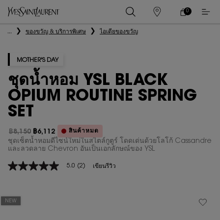
0
0 PRODUCT IN
ร้าน
ตะกร้า
ค้า
ของ
เนื้อหาหลัก
...
ของขวัญ & บริการพิเศษ
ไอเดียของขวัญ
ฉัน
MOTHER'S DAY
ชุดน้ำหอม YSL BLACK
OPIUM ROUTINE SPRING
SET
สินค้าหมด
฿8,150
฿6,112
ราคาเก่า
ราคาใหม่
ชุดเซ็ตน้ำหอมดีไซน์ใหม่ในสไตล์กูตูร์ โดดเด่นด้วยโลโก้ Cassandre
และลวดลาย Chevron อันเป็นเอกลักษณ์ของ YSL
5.0
(2)
เขียนรีวิว
5.0
จาก
5
ดาว
ค่า
NEW
คะแนน
เฉลี่ย