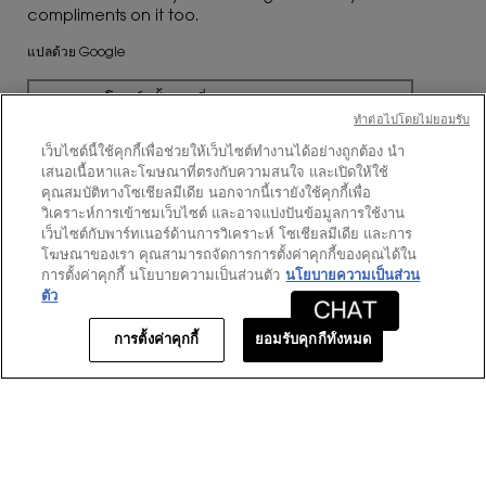
compliments on it too.
แปลด้วย Google
โพสต์ครั้งแรกที่
https://www.yslbeautyus.com/
ทําต่อไปโดยไม่ยอมรับ
เว็บไซต์นี้ใช้คุกกี้เพื่อช่วยให้เว็บไซต์ทำงานได้อย่างถูกต้อง นำ
เสนอเนื้อหาและโฆษณาที่ตรงกับความสนใจ และเปิดให้ใช้
คุณสมบัติทางโซเชียลมีเดีย นอกจากนี้เรายังใช้คุกกี้เพื่อ
วิเคราะห์การเข้าชมเว็บไซต์ และอาจแบ่งปันข้อมูลการใช้งาน
★★★★★
★★★★★
เว็บไซต์กับพาร์ทเนอร์ด้านการวิเคราะห์ โซเชียลมีเดีย และการ
5
Betsy
·
3 เดือนที่แล้ว
โฆษณาของเรา คุณสามารถจัดการการตั้งค่าคุกกี้ของคุณได้ใน
จาก
การตั้งค่าคุกกี้ นโยบายความเป็นส่วนตัว
นโยบายความเป็นส่วน
Love!
5
ตัว
ดาว
I love everything about this fragrance!! It’s
การตั้งค่าคุกกี้
ยอมรับคุกกี้ทั้งหมด
romantic and sexy!’
แปลด้วย Google
โพสต์ครั้งแรกที่
https://www.yslbeautyus.com/