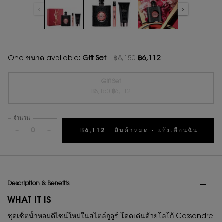
One ขนาด available:
Gift Set
-
฿8,150
฿6,112
ราคาเก่า
ราคาใหม่
Gift Set
ราคาเก่า
ราคาใหม่
Selected
สินค้าหมดแล้วค่ะ {0}
, 1 of 1
฿8,150
฿6,112
จำนวน
−
+
฿6,112
สินค้าหมด - แจ้งเตือนฉัน
WHEN 
PDP Tabs
Description & Benefits
WHAT IT IS
ชุดเซ็ตน้ำหอมดีไซน์ใหม่ในสไตล์กูตูร์ โดดเด่นด้วยโลโก้ Cassandre