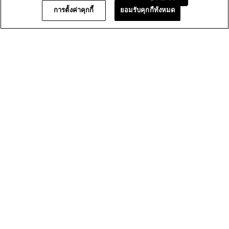
ภาพ
การตั้งค่าคุกกี้
ยอมรับคุกกี้ทั้งหมด
★★★★★
★★★★★
ภาพรวม
5.0
รวม,
ค่า
คะแนน
เฉลี่ย
1 รีวิวที่เป็นการให้คะแนนเท่านั้น
เท่ากับ
5
จาก
5.
zpdp-section-slot-3-Einstein-RecentlyViewed
กลับไปหน้าที่แล้ว
สิทธิพิเศษ
สำหรับสมาชิก
ชำระเงินปลอดภัย
จัดส่งฟรีทุกคำ
สั่งซื้อ
บริการห่อของขวัญ
ไปที่ส่วนล่าง