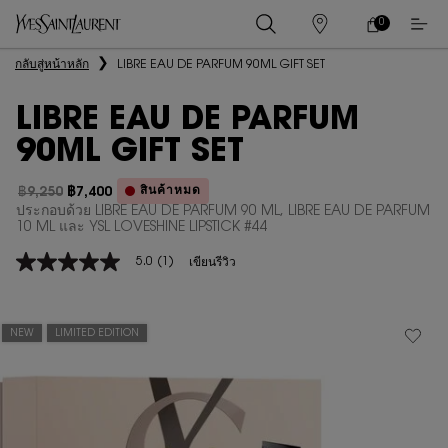
0
0 PRODUCT IN
ร้าน
ตะกร้า
ค้า
ของ
เนื้อหาหลัก
กลับสู่หน้าหลัก
LIBRE EAU DE PARFUM 90ML GIFT SET
ฉัน
LIBRE EAU DE PARFUM
90ML GIFT SET
สินค้าหมด
฿9,250
฿7,400
ราคาเก่า
ราคาใหม่
ประกอบด้วย LIBRE EAU DE PARFUM 90 ML, LIBRE EAU DE PARFUM
10 ML และ YSL LOVESHINE LIPSTICK #44
5.0
(1)
เขียนรีวิว
5.0
จาก
5
ดาว
ค่า
NEW
LIMITED EDITION
คะแนน
เฉลี่ย
Read
1
Reviews.
ลิงก์
หน้า