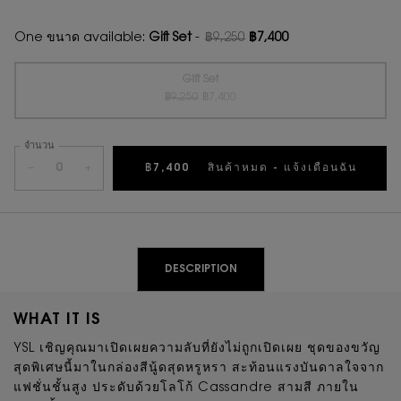
One ขนาด available:
Gift Set
-
฿9,250
฿7,400
ราคาเก่า
ราคาใหม่
Gift Set
ราคาเก่า
ราคาใหม่
Selected
สินค้าหมดแล้วค่ะ {0}
, 1 of 1
฿9,250
฿7,400
จำนวน
−
+
฿7,400
สินค้าหมด - แจ้งเตือนฉัน
WHEN 
PDP Tabs
DESCRIPTION
WHAT IT IS
YSL เชิญคุณมาเปิดเผยความลับที่ยังไม่ถูกเปิดเผย ชุดของขวัญ
สุดพิเศษนี้มาในกล่องสีนู้ดสุดหรูหรา สะท้อนแรงบันดาลใจจาก
แฟชั่นชั้นสูง ประดับด้วยโลโก้ Cassandre สามสี ภายใน