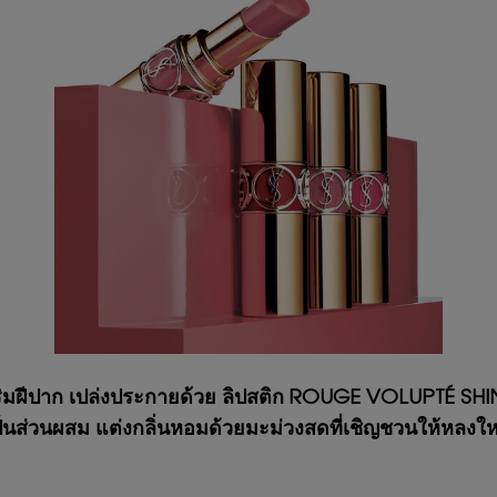
่ริมฝีปาก เปล่งประกายด้วย ลิปสติก ROUGE VOLUPTÉ SHINE ใ
ส่วนผสม แต่งกลิ่นหอมด้วยมะม่วงสดที่เชิญชวนให้หลงใ