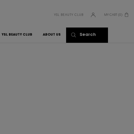
YSL BEAUTY CLUB
MY CART
0
0 PRODUCT IN CART
Search
YSL BEAUTY CLUB
ABOUT US