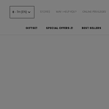
฿ - TH (EN)
STORES
MAY I HELP YOU?
ONLINE PRIVILEGES
GIFTSET
SPECIAL OFFERS 🎁
BEST SELLERS
Main content