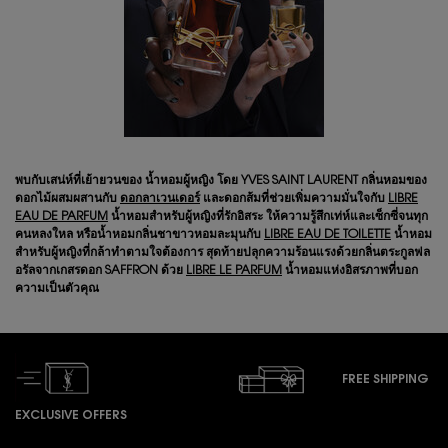
พบกับเสน่ห์ที่เย้ายวนของ น้ำหอมผู้หญิง โดย YVES SAINT LAURENT กลิ่นหอมของ
ดอกไม้ผสมผสานกับ
ดอกลาเวนเดอร์
และดอกส้มที่ช่วยเพิ่มความมั่นใจกับ
LIBRE
EAU DE PARFUM
น้ำหอมสำหรับผู้หญิงที่รักอิสระ ให้ความรู้สึกเท่ห์และเซ็กซี่จนทุก
คนหลงใหล หรือน้ำหอมกลิ่นชาขาวหอมละมุนกับ
LIBRE EAU DE TOILETTE
น้ำหอม
สำหรับผู้หญิงที่กล้าทำตามใจต้องการ สุดท้ายปลุกความร้อนแรงด้วยกลิ่นตระกูลฟล
อรัลจากเกสรดอก SAFFRON ด้วย
LIBRE LE PARFUM
น้ำหอมแห่งอิสรภาพที่บอก
ความเป็นตัวคุณ
FREE SHIPPING
EXCLUSIVE OFFERS