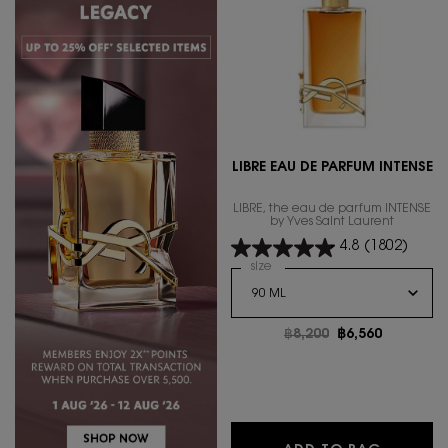
LIBRE EAU DE PARFUM INTENSE
LIBRE, the eau de parfum INTENSE
by Yves Saint Laurent
4.8
(1802)
Select a
size
for Libre Eau De Parfum Inte
Old price
฿8,200
New price
฿6,560
LIBRE E