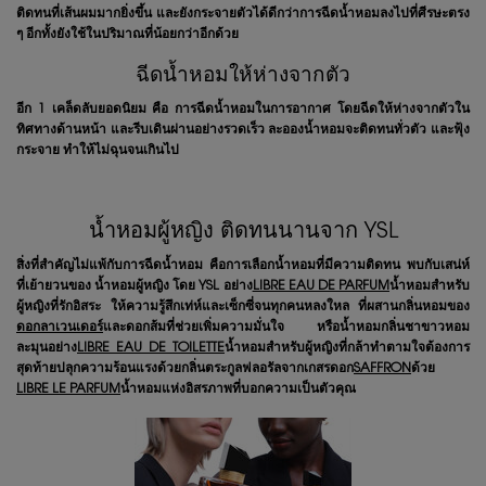
ติดทนที่เส้นผมมากยิ่งขึ้น และยังกระจายตัวได้ดีกว่าการฉีดน้ำหอมลงไปที่ศีรษะตรง
ๆ อีกทั้งยังใช้ในปริมาณที่น้อยกว่าอีกด้วย
ฉีดน้ำหอมให้ห่างจากตัว
อีก 1 เคล็ดลับยอดนิยม คือ การฉีดน้ำหอมในการอากาศ โดยฉีดให้ห่างจากตัวใน
ทิศทางด้านหน้า และรีบเดินผ่านอย่างรวดเร็ว ละอองน้ำหอมจะติดทนทั่วตัว และฟุ้ง
กระจาย ทำให้ไม่ฉุนจนเกินไป
น้ำหอมผู้หญิง ติดทนนานจาก YSL
สิ่งที่สำคัญไม่แพ้กับการฉีดน้ำหอม คือการเลือกน้ำหอมที่มีความติดทน พบกับเสน่ห์
ที่เย้ายวนของ น้ำหอมผู้หญิง โดย YSL อย่าง
LIBRE EAU DE PARFUM
น้ำหอมสำหรับ
ผู้หญิงที่รักอิสระ ให้ความรู้สึกเท่ห์และเซ็กซี่จนทุกคนหลงใหล ที่ผสานกลิ่นหอมของ
ดอกลาเวนเดอร์
และดอกส้มที่ช่วยเพิ่มความมั่นใจ หรือน้ำหอมกลิ่นชาขาวหอม
ละมุนอย่าง
LIBRE EAU DE TOILETTE
น้ำหอมสำหรับผู้หญิงที่กล้าทำตามใจต้องการ
สุดท้ายปลุกความร้อนแรงด้วยกลิ่นตระกูลฟลอรัลจากเกสรดอก
SAFFRON
ด้วย
LIBRE LE PARFUM
น้ำหอมแห่งอิสรภาพที่บอกความเป็นตัวคุณ