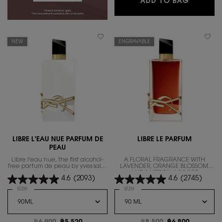
ADD TO BAG
NEW
ENGRAVABLE
LIBRE L'EAU NUE PARFUM DE
LIBRE LE PARFUM
PEAU
Libre l'eau nue, the first alcohol-
A FLORAL FRAGRANCE WITH
free parfum de peau by yves saint
LAVENDER, ORANGE BLOSSOM,
laurent. summer freedom in a
AND SAFFRON ACCORD
4.6
(2093)
4.6
(2745)
scent for a radiant skin.
Select a
size
for LIBRE L'EAU NUE PARFUM DE PEAU
Select a
size
for LIBRE LE PARFUM