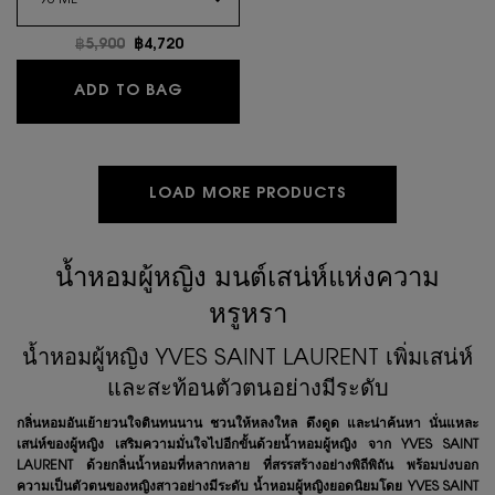
Old price
฿5,900
New price
฿4,720
MON PARIS EAU DE TOILETTE LUMIER
ADD TO BAG
LOAD MORE PRODUCTS
น้ำหอมผู้หญิง มนต์เสน่ห์แห่งความ
หรูหรา
น้ำหอมผู้หญิง YVES SAINT LAURENT เพิ่มเสน่ห์
และสะท้อนตัวตนอย่างมีระดับ
กลิ่นหอมอันเย้ายวนใจตินทนนาน ชวนให้หลงใหล ดึงดูด และน่าค้นหา นั่นแหละ
เสน่ห์ของผู้หญิง เสริมความมั่นใจไปอีกขั้นด้วยน้ำหอมผู้หญิง จาก YVES SAINT
LAURENT ด้วยกลิ่นน้ำหอมที่หลากหลาย ที่สรรสร้างอย่างพิถีพิถัน พร้อมบ่งบอก
ความเป็นตัวตนของหญิงสาวอย่างมีระดับ น้ำหอมผู้หญิงยอดนิยมโดย YVES SAINT