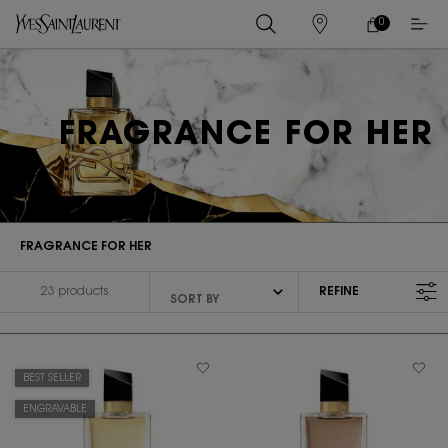
0
MY
0 PRODUCT IN
STORES
CART
Main content
FRAGRANCE FOR HER
FRAGRANCE FOR HER
23 products
REFINE
FILTER MENU
BEST SELLER
ENGRAVABLE