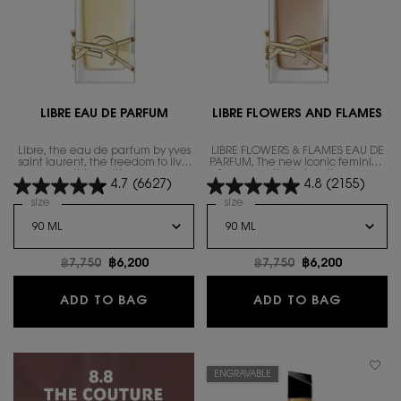
LIBRE EAU DE PARFUM
LIBRE FLOWERS AND FLAMES
Libre, the eau de parfum by yves
LIBRE FLOWERS & FLAMES EAU DE
saint laurent, the freedom to live
PARFUM, The new iconic feminine
everything with excess.
fragrance that gives the warm
4.7
(6627)
4.8
(2155)
floral scent.
Select a
size
for Libre Eau de Parfum
Select a
size
for LIBRE FLOWERS AND FLAM
Old price
฿7,750
New price
฿6,200
Old price
฿7,750
New price
฿6,200
LIBRE EAU DE PARFUM
LIBRE F
ADD TO BAG
ADD TO BAG
ENGRAVABLE