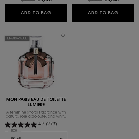
Old price
฿6,900
New price
฿5,520
Old price
฿8,500
New price
฿6,800
LIBRE L'EAU NUE PARFUM DE PEAU
LIBRE L
ADD TO BAG
ADD TO BAG
ENGRAVABLE
MON PARIS EAU DE TOILETTE
LUMIERE
A feminine's floral fragrance with
datura, rose absoloute, and white
lotus.
4.7
(773)
Select a
size
for MON PARIS EAU DE TOILETTE LUMIERE