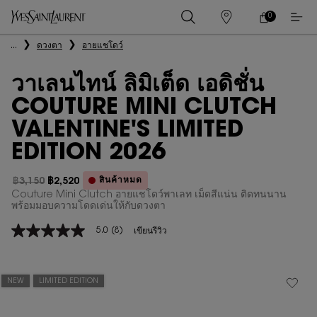
0
0 PRODUCT IN
ร้าน
ตะกร้า
ค้า
ของ
เนื้อหาหลัก
...
ดวงตา
อายแชโดว์
ฉัน
วาเลนไทน์ ลิมิเต็ด เอดิชั่น
COUTURE MINI CLUTCH
VALENTINE'S LIMITED
EDITION 2026
สินค้าหมด
฿3,150
฿2,520
ราคาเก่า
ราคาใหม่
Couture Mini Clutch อายแชโดว์พาเลท เม็ดสีแน่น ติดทนนาน
พร้อมมอบความโดดเด่นให้กับดวงตา
5.0
(8)
เขียนรีวิว
5.0
จาก
5
ดาว
ค่า
NEW
LIMITED EDITION
คะแนน
เฉลี่ย
Read