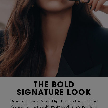
THE BOLD
SIGNATURE LOOK
Dramatic eyes. A bold lip. The epitome of the
YSL woman. Embody edgy sophistication with