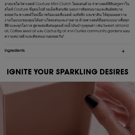
อายแชโดว์พาเลตต์ Couture Mini Clutch โดดเด่นด้วย 4 พาเลตต์สีสันหรูหราใน
สไตล์ Couture ที่อุดมไปด้วยเม็ดสีเด่นชัด มอบการติดทนนานและสัมผัสสบาย
ตลอดวัน พาเลตต์ใหม่นี้มาพร้อมเฉดสีแมตต์ เมทัลลิก และซาติน ให้คุณเผยความ
งามในแบบของคุณได้อย่างโดดเด่นและง่ายดาย ด้วยพาเลตต์ที่ออกแบบมาเพื่อทุก
สีผิวและทุกโอกาส สูตรผสมพิเศษอุดมด้วยน้ำมันบำรุงคุณค่า เช่น Sweet almond
oil, Coffee seed oil และ Cactus fig oil จาก Ourika community gardens มอบ
ความสบายผิวและติดทนนานตลอดวัน"
Ingredients
IGNITE YOUR SPARKLING DESIRES
Video Content 1