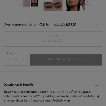
One ขนาด available:
Gift Set
-
฿3,150
฿2,520
ราคาเก่า
ราคาใหม่
Gift Set
ราคาเก่า
ราคาใหม่
Selected
สินค้าหมดแล้วค่ะ {0}
, 1 of 1
฿3,150
฿2,520
จำนวน
−
+
฿2,520
―
สินค้าหมด
PDP Tabs
Description & Benefits
ในเทศกาลแห่งความรักปีนี้ COUTURE MINI CLUTCH มาในดีไซน์สุดพิเศษ
Valentine’s collection 2026: Sparkling Desires ไล่เฉดสีจากเงินเมทัลลิกไปสู่
ชมพูทองระยิบระยับ เหมือนแรงปรารถนาที่เปล่งประกาย