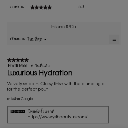
ภาพ
★★★★★
★★★★★
ภาพรวม
5.0
รวม,
ค่า
คะแนน
เฉลี่ย
1–8 จาก 8 รีวิว
เท่ากับ
5
≡
เรียงตาม:
ใหม่ที่สุด
เมนู
▼
จาก
การ
5.
คลิก
ปุ่ม
ต่อ
★★★★★
★★★★★
ไป
นี้
5
Pretti Rikki
·
6 วันที่แล้ว
จะ
จาก
Luxurious Hydration
อัปเดต
เนื้อหา
5
ด้าน
ดาว
Velvety smooth. Glossy finish with the plumping oil
ล่าง
for the perfect pout.
แปลด้วย Google
โพสต์ครั้งแรกที่
https://www.yslbeautyus.com/