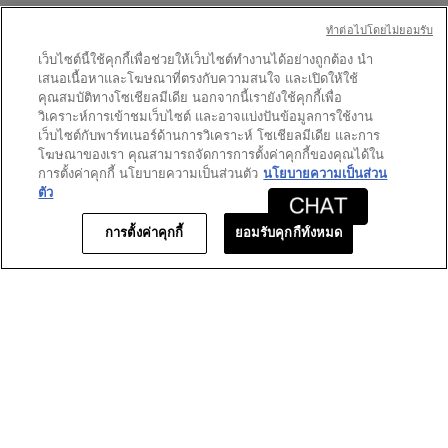
ทําต่อไปโดยไม่ยอมรับ
เว็บไซต์นี้ใช้คุกกี้เพื่อช่วยให้เว็บไซต์ทำงานได้อย่างถูกต้อง นำ
★★★★★
★★★★★
เสนอเนื้อหาและโฆษณาที่ตรงกับความสนใจ และเปิดให้ใช้
5
HPHP
·
10 วันที่แล้ว
คุณสมบัติทางโซเชียลมีเดีย นอกจากนี้เรายังใช้คุกกี้เพื่อ
จาก
Recommended
วิเคราะห์การเข้าชมเว็บไซต์ และอาจแบ่งปันข้อมูลการใช้งาน
5
เว็บไซต์กับพาร์ทเนอร์ด้านการวิเคราะห์ โซเชียลมีเดีย และการ
ดาว
[This review was collected as part of a promotion.]
โฆษณาของเรา คุณสามารถจัดการการตั้งค่าคุกกี้ของคุณได้ใน
I bought a couple of gift sets for friends. They loved
การตั้งค่าคุกกี้ นโยบายความเป็นส่วนตัว
นโยบายความเป็นส่วน
them and used them constantly. Beautiful
ตัว
packaging—it looks very elegant!
การตั้งค่าคุกกี้
ยอมรับคุกกี้ทั้งหมด
แปลด้วย Google
โพสต์ครั้งแรกที่
https://www.yslbeautyus.com/
★★★★★
★★★★★
5
Lois
·
1 เดือนที่แล้ว
จาก