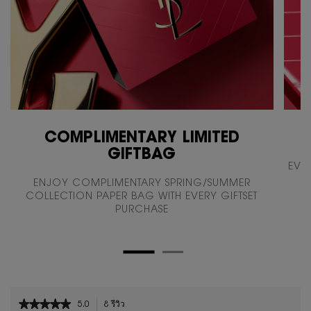
COMPLIMENTARY LIMITED
GIFTBAG
EVE
ENJOY COMPLIMENTARY SPRING/SUMMER
COLLECTION PAPER BAG WITH EVERY GIFTSET
PURCHASE
PDP Reviews
★★★★★
★★★★★
5.0
8 รีวิว
การ