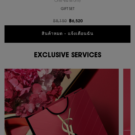
One ขนาด only
for ชุดน้ำหอม YSL BLACK OPIUM
GIFT SET
ราคาเก่า
฿8,150
ราคาใหม่
฿6,520
WHEN THE ชุดน้ำห
สินค้าหมด - แจ้งเตือนฉัน
PDP Content Tile 2
EXCLUSIVE SERVICES