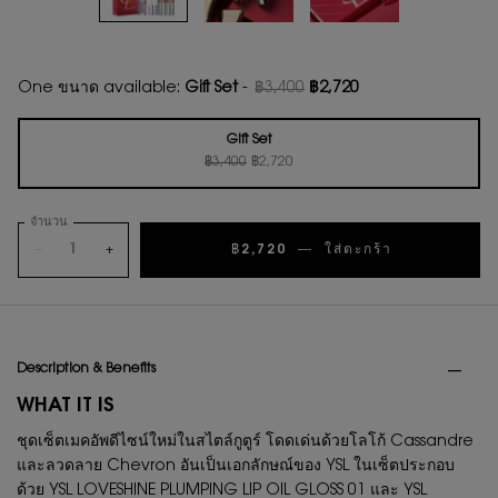
One ขนาด available:
Gift Set
-
฿3,400
฿2,720
ราคาเก่า
ราคาใหม่
Gift Set
ราคาเก่า
ราคาใหม่
Selected
, 1 of 1
฿3,400
฿2,720
จำนวน
−
+
฿2,720
―
ใส่ตะกร้า
ชุดเมคอัพ Y
PDP Tabs
Description & Benefits
WHAT IT IS
ชุดเซ็ตเมคอัพดีไซน์ใหม่ในสไตล์กูตูร์ โดดเด่นด้วยโลโก้ Cassandre
และลวดลาย Chevron อันเป็นเอกลักษณ์ของ YSL ในเซ็ตประกอบ
ด้วย YSL LOVESHINE PLUMPING LIP OIL GLOSS 01 และ YSL