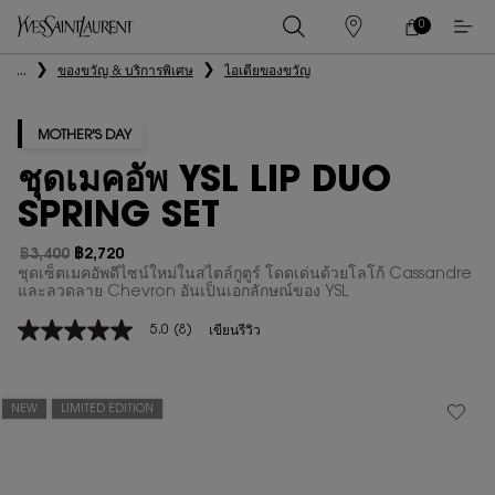
0
0 PRODUCT IN
ร้าน
ตะกร้า
ค้า
ของ
เนื้อหาหลัก
...
ของขวัญ & บริการพิเศษ
ไอเดียของขวัญ
ฉัน
MOTHER'S DAY
ชุดเมคอัพ YSL LIP DUO
SPRING SET
฿3,400
฿2,720
ราคาเก่า
ราคาใหม่
ชุดเซ็ตเมคอัพดีไซน์ใหม่ในสไตล์กูตูร์ โดดเด่นด้วยโลโก้ Cassandre
และลวดลาย Chevron อันเป็นเอกลักษณ์ของ YSL
5.0
(8)
เขียนรีวิว
5.0
จาก
5
ดาว
ค่า
NEW
LIMITED EDITION
คะแนน
เฉลี่ย
Read
8