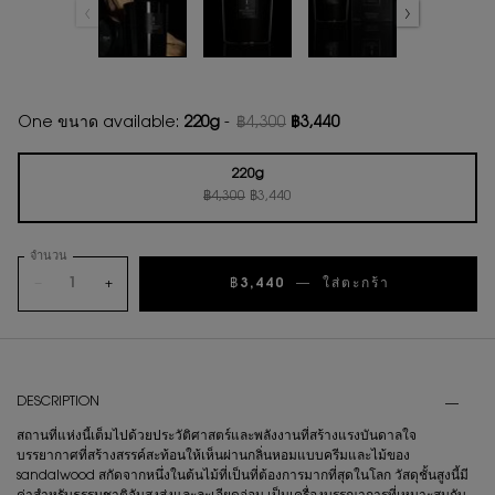
One ขนาด available:
220g
-
฿4,300
฿3,440
ราคาเก่า
ราคาใหม่
220g
ราคาเก่า
ราคาใหม่
Selected
, 1 of 1
฿4,300
฿3,440
จำนวน
−
+
฿3,440
―
ใส่ตะกร้า
เทียนหอม LE
PDP Tabs
DESCRIPTION
สถานที่แห่งนี้เต็มไปด้วยประวัติศาสตร์และพลังงานที่สร้างแรงบันดาลใจ
บรรยากาศที่สร้างสรรค์สะท้อนให้เห็นผ่านกลิ่นหอมแบบครีมและไม้ของ
sandalwood สกัดจากหนึ่งในต้นไม้ที่เป็นที่ต้องการมากที่สุดในโลก วัสดุชั้นสูงนี้มี