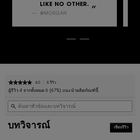
LIKE NO OTHER.
@MORGAN
PDP Reviews
★★★★★
★★★★★
4.0
8 รีวิว
การ
4
ดำเนิน
ผู้รีวิว 4 จากทั้งหมด 6 (67%) แนะนำผลิตภัณฑ์นี้
จาก
การ
ค้นหา
ค้น
5
นี้
หัวข้อ
ϙ
หัวข
ดาว
จะ
และ
และ
นำ
อ่าน
บท
บท
คุณ
รีวิว
บทวิจารณ์
วิจารณ์
วิจา
ไป
สำหรับ
เขียนรีวิว
.
ที่
เทียน
การ
รีวิว
หอม
ดำเนิน