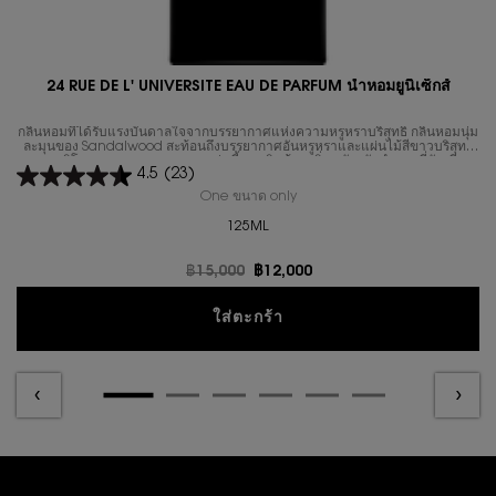
24 RUE DE L' UNIVERSITE EAU DE PARFUM น้ำหอมยูนิเซ็กส์
กลิ่นหอมที่ได้รับแรงบันดาลใจจากบรรยากาศแห่งความหรูหราบริสุทธิ์ กลิ่นหอมนุ่ม
ละมุนของ Sandalwood สะท้อนถึงบรรยากาศอันหรูหราและแผ่นไม้สีขาวบริสุทธิ์
ของสตูดิโอออกแบบ ความหอมอบอุ่นนี้ถูกเสริมด้วยกลิ่นหนังกลับกำมะหยี่อันเนียน
4.5
(23)
นุ่ม ช่วยขับเน้นความหอมแบบหนังของ Sandalwood ในขณะที่กลิ่นไม้ Cedar ที่
สะอาดบริสุทธิ์ช่วยเพิ่มโครงสร้างให้กับกลิ่นหอม
One ขนาด only
for 24 RUE DE L' UNIVERSITE EAU
125ML
ราคาเก่า
฿15,000
ราคาใหม่
฿12,000
24 RUE DE L' UNIVERSITE 
ใส่ตะกร้า