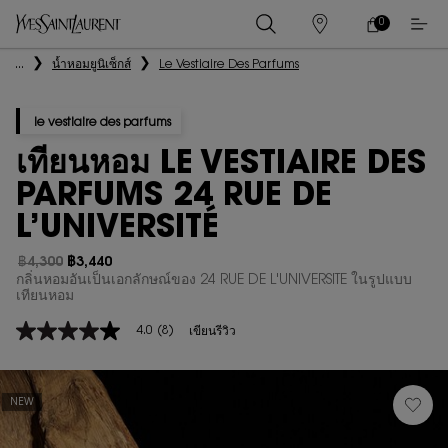
0
0 PRODUCT IN
ร้าน
ตะกร้า
ค้า
ของ
เนื้อหาหลัก
...
น้ำหอมยูนิเซ็กส์
Le Vestiaire Des Parfums
ฉัน
le vestiaire des parfums
เทียนหอม LE VESTIAIRE DES
PARFUMS 24 RUE DE
L’UNIVERSITÉ
฿4,300
฿3,440
ราคาเก่า
ราคาใหม่
กลิ่นหอมอันเป็นเอกลักษณ์ของ 24 RUE DE L'UNIVERSITE ในรูปแบบ
เทียนหอม
4.0
(8)
เขียนรีวิว
4.0
จาก
5
ดาว
ค่า
NEW
คะแนน
เฉลี่ย