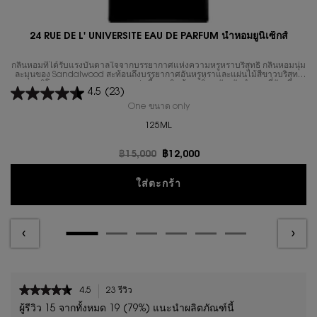
24 RUE DE L' UNIVERSITE EAU DE PARFUM น้ำหอมยูนิเซ็กส์
กลิ่นหอมที่ได้รับแรงบันดาลใจจากบรรยากาศแห่งความหรูหราบริสุทธิ์ กลิ่นหอมนุ่ม
ละมุนของ Sandalwood สะท้อนถึงบรรยากาศอันหรูหราและแผ่นไม้สีขาวบริสุทธิ์
ของสตูดิโอออกแบบ ความหอมอบอุ่นนี้ถูกเสริมด้วยกลิ่นหนังกลับกำมะหยี่อันเนียน
4.5
(23)
นุ่ม ช่วยขับเน้นความหอมแบบหนังของ Sandalwood ในขณะที่กลิ่นไม้ Cedar ที่
สะอาดบริสุทธิ์ช่วยเพิ่มโครงสร้างให้กับกลิ่นหอม
One ขนาด only
for 24 RUE DE L' UNIVERSITE EAU
125ML
ราคาเก่า
฿15,000
ราคาใหม่
฿12,000
24 RUE DE L' UNIVERSITE 
ใส่ตะกร้า
PDP Reviews
★★★★★
★★★★★
4.5
23 รีวิว
การ
4.5
ดำเนิน
ผู้รีวิว 15 จากทั้งหมด 19 (79%) แนะนำผลิตภัณฑ์นี้
จาก