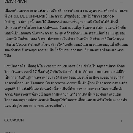
DESCRIPTION
เพื่อสะท้อนบรรยากาศแห่งความคิดสร้างสรรค์และความหรูหราของห้องทำงานเลข
ที่ 24 RUE DE L’UNIVERSITÉ และความบริสุทธิ์ของแผ่นไม้สีขาว Fabrice
Pellegrin นักปรุงน้ำหอมได้เลือกสรรส่วนผสมชั้นสูงจากหนึ่งในต้นไม้ที่เป็นที่
ปรารถนาที่สุดในโลก Sandalwood อันเย้ายวนที่สุดในบรรดาไม้ต่างแดน ให้กลิ่น
หอมที่เป็นเอกลักษณ์เฉพาะตัว นุ่มละมุน คล้ายอำพัน และหวานเล็กน้อย แง่มุมของ
กลิ่นหนังอันล้ำค่าของ Sandalwood เสริมด้วยกลิ่นหนังกลับกำมะหยี่อันเนียนนุ่ม
กลิ่นไม้ Cedar ที่ช่วยเพิ่มโครงสร้างให้กับกลิ่นหอมอันเย้ายวนและอบอุ่นนี้ กลิ่นหอม
ของกำยานอันทรงคุณค่าช่วยเน้นย้ำถึงบรรยากาศอันเงียบสงบของศิลปะและงาน
ฝีมือ
แรงบันดาลใจ เมื่อสตูดิโอ Yves Saint Laurent ย้ายเข้าไปในคฤหาสน์ส่วนตัวอัน
โอ่อ่าในศตวรรษที่ 17 ซึ่งเดิมรู้จักกันในชื่อ Hôtel de Sénecterre เหตุการณ์นี้ถือ
เป็นการกลับคืนสู่รากเหง้าทางประวัติศาสตร์ของแบรนด์ ณ ฝั่งซ้ายของกรุงปารีส
อาคารนี้ออกแบบโดยสถาปนิก Thomas Gobert ซึ่งเป็นผู้วางผังอาคารของพระเจ้า
หลุยส์ที่ 14 แห่งฝรั่งเศส ก่อนหน้านี้เคยเป็นที่ทำการของกระทรวง ในสถานที่แห่ง
ความคิดสร้างสรรค์แห่งนี้ คอลเลกชันต่างๆ ได้ถือกำเนิดขึ้น ห้องพักและสวนอัน
โอ่อ่าของคฤหาสน์ส่วนตัวแห่งนี้ยังถูกใช้เป็นสถานที่จัดแสดงแฟชั่นโชว์และถ่ายทำ
แคมเปญโฆษณาต่างๆของแบรนด์อีกด้วย
OCCASION