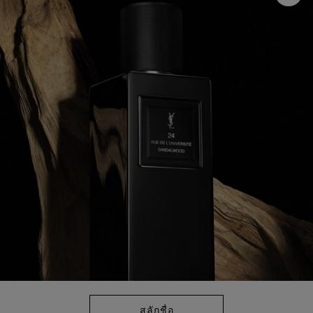
คะแนน
เฉลี่ย
Read
23
Reviews.
ลิงก์
หน้า
เดียวกัน
สลักชื่อ