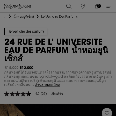
0
0 PRODUCT IN
ร้าน
ตะกร้า
ค้า
ของ
เนื้อหาหลัก
...
น้ำหอมยูนิเซ็กส์
Le Vestiaire Des Parfums
ฉัน
le vestiaire des parfums
24 RUE DE L' UNIVERSITE
EAU DE PARFUM น้ำหอมยูนิ
เซ็กส์
฿15,000
฿12,000
ราคาเก่า
ราคาใหม่
กลิ่นหอมที่ได้รับแรงบันดาลใจจากบรรยากาศแห่งความหรูหราบริสุทธิ์
กลิ่นหอมนุ่มละมุนของ Sandalwood สะท้อนถึงบรรยากาศอันหรูหรา
และแผ่นไม้สีขาวบริสุทธิ์ของสตูดิโอออกแบบ ความหอมอบอุ่นนี้ถูก
เสริมด้วยกลิ่นหน ...
อ่านรายละเอียด
4.5
(23)
เขียนรีวิว
4.5
จาก
5
ดาว
ค่า