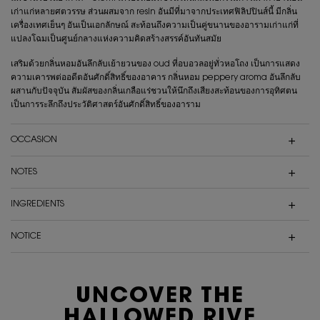
เก่าแก่หลายศตวรรษ ส่วนผสมจาก resin อันมีที่มาจากประเทศฟิลิปปินส์นี้ มีกลิ่น
เครื่องเทศเย็นๆ อันเป็นเอกลักษณ์ สะท้อนถึงความเป็นคู่ขนานของอารามเก่าแก่ที่
แปลงโฉมเป็นศูนย์กลางแห่งความคิดสร้างสรรค์อันทันสมัย
เสริมด้วยกลิ่นหอมอันลึกลับเย้ายวนของ oud ที่อบอวลอยู่ทั่วหอโถง เป็นการแสดง
ความเคารพต่ออดีตอันศักดิ์สิทธิ์ของอาคาร กลิ่นหอม peppery aroma อันลึกลับ
ผสานกับปัจจุบัน สัมผัสของกลิ่นเกลือแร่ชวนให้นึกถึงเสียงสะท้อนของการอุทิศตน
เป็นการระลึกถึงประวัติศาสตร์อันศักดิ์สิทธิ์ของอาราม
OCCASION
NOTES
INGREDIENTS
NOTICE
UNCOVER THE
HALLOWED RIVE