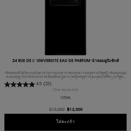
24 RUE DE L' UNIVERSITE EAU DE PARFUM น้ำหอมยูนิเซ็กส์
กลิ่นหอมที่ได้รับแรงบันดาลใจจากบรรยากาศแห่งความหรูหราบริสุทธิ์ กลิ่นหอมนุ่ม
ละมุนของ Sandalwood สะท้อนถึงบรรยากาศอันหรูหราและแผ่นไม้สีขาวบริสุทธิ์
ของสตูดิโอออกแบบ ความหอมอบอุ่นนี้ถูกเสริมด้วยกลิ่นหนังกลับกำมะหยี่อันเนียน
4.5
(23)
นุ่ม ช่วยขับเน้นความหอมแบบหนังของ Sandalwood ในขณะที่กลิ่นไม้ Cedar ที่
สะอาดบริสุทธิ์ช่วยเพิ่มโครงสร้างให้กับกลิ่นหอม
One ขนาด only
for 24 RUE DE L' UNIVERSITE EAU
125ML
ราคาเก่า
฿15,000
ราคาใหม่
฿12,000
24 RUE DE L' UNIVERSITE 
ใส่ตะกร้า