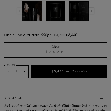
One ขนาด available:
220gr
-
฿4,300
฿3,440
ราคาเก่า
ราคาใหม่
220gr
ราคาเก่า
ราคาใหม่
Selected
, 1 of 1
฿4,300
฿3,440
จำนวน
−
+
฿3,440
―
ใส่ตะกร้า
เทียนหอม LE
PDP Tabs
DESCRIPTION
เพื่อร่ายมนต์สะกดจิตวิญญาณของหอโถงอันศักดิ์สิทธิ์ กลิ่นหอมอันล้ำค่าและหายาก
แผ่ซ่านไปในอากาศ – elemi เครื่องหอมที่ชวนให้นึกถึงพิธีกรรมการเผากำยานอัน