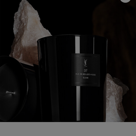
คะแนน
เฉลี่ย
Read
5
Reviews.
ลิงก์
หน้า
เดียวกัน