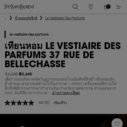
0
0 PRODUCT IN
ร้าน
ตะกร้า
ค้า
ของ
เนื้อหาหลัก
...
น้ำหอมยูนิเซ็กส์
Le Vestiaire Des Parfums
ฉัน
le vestiaire des parfums
เทียนหอม LE VESTIAIRE DES
PARFUMS 37 RUE DE
BELLECHASSE
฿4,300
฿3,440
ราคาเก่า
ราคาใหม่
เพื่อร่ายมนต์สะกดจิตวิญญาณของหอโถงอันศักดิ์สิทธิ์ กลิ่นหอมอัน
ล้ำค่าและหายากแผ่ซ่านไปในอากาศ – elemi เครื่องหอมที่ชวนให้
นึกถึงพิธีกรรมการเผากำยานอันเก่าแก่หลายศตวรรษ ส่วนผสมจาก
resin อันมีที่มาจากประเท ...
อ่านรายละเอียด
4.8
(5)
เขียนรีวิว
4.8
จาก
5
ดาว
ค่า